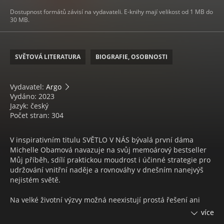
Dostupnost formátů závisí na vydavateli. E-knihy mají velikost od 1 MB do
30 MB.
SVĚTOVÁ LITERATURA
BIOGRAFIE, OSOBNOSTI
Vydavatel:
Argo
Vydáno: 2023
Jazyk: český
Počet stran: 304
V inspirativním titulu SVĚTLO V NÁS bývalá první dáma
Michelle Obamová navazuje na svůj memoárový bestseller
Můj příběh, sdílí praktickou moudrost i účinné strategie pro
udržování vnitřní naděje a rovnováhy v dnešním nanejvýš
nejistém světě.
Na velké životní výzvy možná neexistují prostá řešení ani
pádné odpovědi, ale Michelle Obamová věří, že všichni
více
můžeme nalézt a využívat soubor nástrojů, které nám