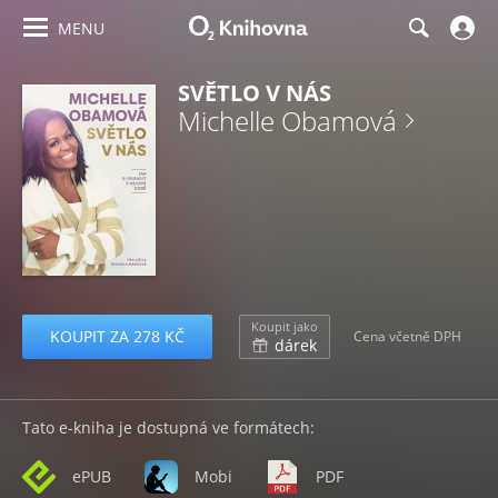
MENU
SVĚTLO V NÁS
Michelle Obamová
Koupit jako
KOUPIT ZA 278 KČ
Cena včetně DPH
dárek
Tato e-kniha je dostupná ve formátech:
ePUB
Mobi
PDF