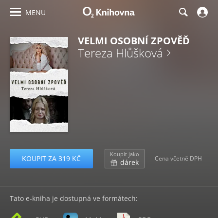
MENU
VELMI OSOBNÍ ZPOVĚĎ
Tereza Hlůšková
Koupit jako
KOUPIT ZA 319 KČ
Cena včetně DPH
dárek
Tato e-kniha je dostupná ve formátech: