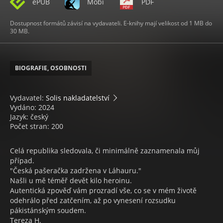
ePUB
Mobi
PDF
Dostupnost formátů závisí na vydavateli. E-knihy mají velikost od 1 MB do
30 MB.
BIOGRAFIE, OSOBNOSTI
Vydavatel:
Solis nakladatelství
Vydáno: 2024
Jazyk: český
Počet stran: 200
Celá republika sledovala, či minimálně zaznamenala můj
případ.
"Česká pašeračka zadržena v Láhauru."
Našli u mě téměř devět kilo heroinu.
Autentická zpověď vám prozradí vše, co se v mém životě
odehrálo před zatčením, až po vynesení rozsudku
pákistánským soudem.
Tereza H.