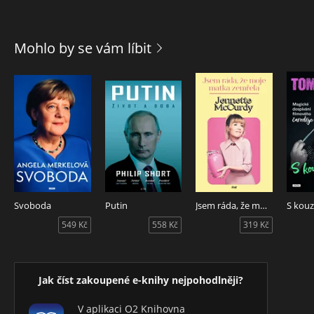
Mohlo by se vám líbit
Svoboda
Putin
Jsem ráda, že moje matka zemřela
549 Kč
558 Kč
319 Kč
Jak číst zakoupené e-knihy nejpohodlněji?
V aplikaci O2 Knihovna