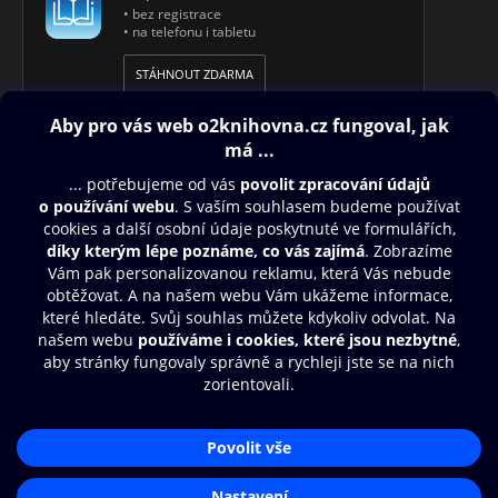
• bez registrace
• na telefonu i tabletu
STÁHNOUT ZDARMA
Obsah ke stažení
Moje O2 Knihovna
Další zábava
© O2 Czech Republic a.s.
Nákupní řád
Aplikace O2 Knihovna
Přístupnost
Zásady zpracování osobních údajů