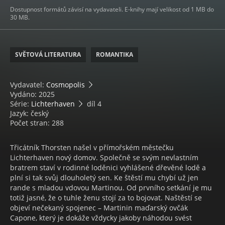
Dostupnost formátů závisí na vydavateli. E-knihy mají velikost od 1 MB do
30 MB.
SVĚTOVÁ LITERATURA
ROMANTIKA
Vydavatel:
Cosmopolis
Vydáno: 2025
Série:
Lichterhaven
díl 4
Jazyk: český
Počet stran: 288
Třicátník Thorsten našel v přímořském městečku
Lichterhaven nový domov. Společně se svým nevlastním
bratrem staví v rodinné loděnici vyhlášené dřevěné lodě a
plní si tak svůj dlouholetý sen. Ke štěstí mu chybí už jen
rande s mladou vdovou Martinou. Od prvního setkání je mu
totiž jasné, že o tuhle ženu stojí za to bojovat. Naštěstí se
objeví nečekaný spojenec – Martinin maďarský ovčák
Capone, který je dokáže vždycky jakoby náhodou svést