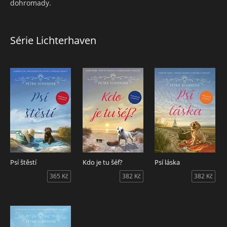
dohromady.
Série Lichterhaven
Psí štěstí
Kdo je tu šéf?
Psí láska
365 Kč
382 Kč
382 Kč