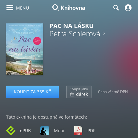
MENU
PAC NA LÁSKU
Petra Schierová
Koupit jako
KOUPIT ZA 365 KČ
Cena včetně DPH
dárek
Tato e-kniha je dostupná ve formátech:
ePUB
Mobi
PDF