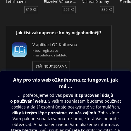
Letní návrh
Bláznivé Vánoce Coco Pinchardové
Na hraně touhy
Zamil
319 Kč
297 Kč
339 Kč
Jak číst zakoupené e-knihy nejpohodlněji?
V aplikaci O2 Knihovna
• bez registrace
• na telefonu i tabletu
STÁHNOUT ZDARMA
Obsah ke stažení
Moje O2 Knihovna
Další zábava