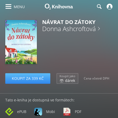
MENU
NÁVRAT DO ZÁTOKY
Donna Ashcroftová
Koupit jako
KOUPIT ZA 339 KČ
Cena včetně DPH
dárek
Tato e-kniha je dostupná ve formátech:
ePUB
Mobi
PDF