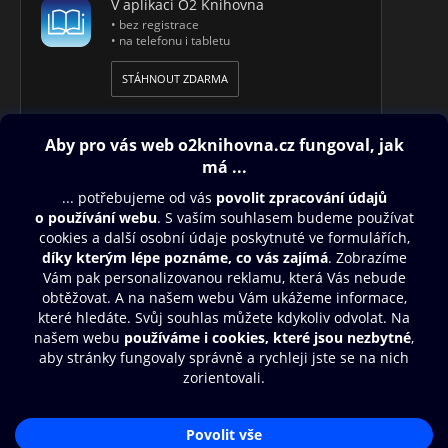
V aplikaci O2 Knihovna
• bez registrace
• na telefonu i tabletu
STÁHNOUT ZDARMA
Obsah ke stažení
Moje O2 Knihovna
Další zábava
© O2 Czech Republic a.s.
Nákupní řád
Přístupnost