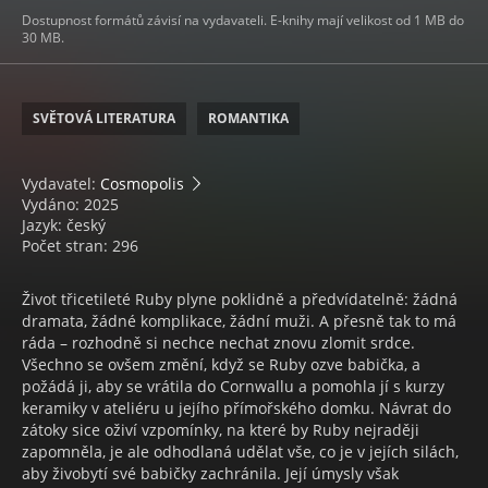
Dostupnost formátů závisí na vydavateli. E-knihy mají velikost od 1 MB do
30 MB.
SVĚTOVÁ LITERATURA
ROMANTIKA
Vydavatel:
Cosmopolis
Vydáno: 2025
Jazyk: český
Počet stran: 296
Život třicetileté Ruby plyne poklidně a předvídatelně: žádná
dramata, žádné komplikace, žádní muži. A přesně tak to má
ráda – rozhodně si nechce nechat znovu zlomit srdce.
Všechno se ovšem změní, když se Ruby ozve babička, a
požádá ji, aby se vrátila do Cornwallu a pomohla jí s kurzy
keramiky v ateliéru u jejího přímořského domku. Návrat do
zátoky sice oživí vzpomínky, na které by Ruby nejraději
zapomněla, je ale odhodlaná udělat vše, co je v jejích silách,
aby živobytí své babičky zachránila. Její úmysly však