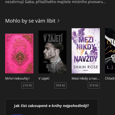
nezahrnují Gaba, přitažlivého majitele místního pivovaru…
Mohlo by se vám líbit
Mrtví nekouřej I
V zajetí
Mezi nikdy a navždy
210 Kč
359 Kč
319 Kč
Jak číst zakoupené e-knihy nejpohodlněji?