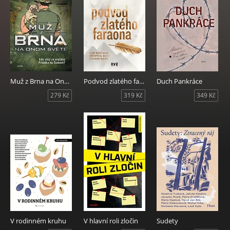
Muž z Brna na Onom Světě
Podvod zlatého faraona
Duch Pankráce
279 Kč
319 Kč
349 Kč
V rodinném kruhu
V hlavní roli zločin
Sudety