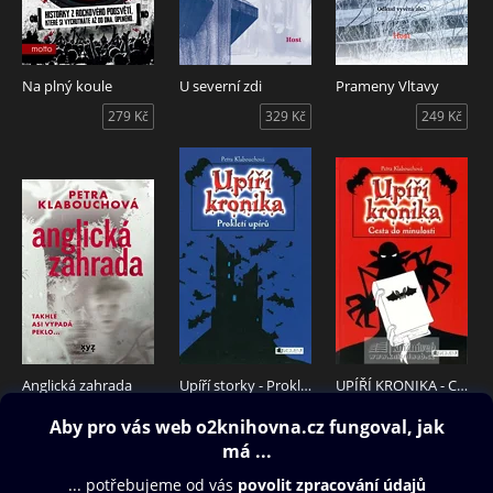
Na plný koule
U severní zdi
Prameny Vltavy
279 Kč
329 Kč
249 Kč
Anglická zahrada
Upíří storky - Prokletí upírů
UPÍŘÍ KRONIKA - Cesta do minulosti
299 Kč
149 Kč
99 Kč
Obsah ke stažení