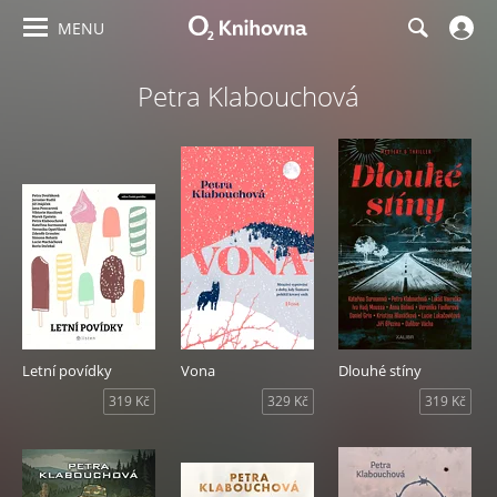
MENU
Petra Klabouchová
Letní povídky
Vona
Dlouhé stíny
319 Kč
329 Kč
319 Kč