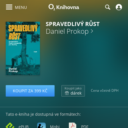
MENU
SPRAVEDLIVÝ RŮST
Daniel Prokop
Koupit jako
KOUPIT ZA 399 KČ
Cena včetně DPH
dárek
Tato e-kniha je dostupná ve formátech:
ePUB
Mobi
PDF