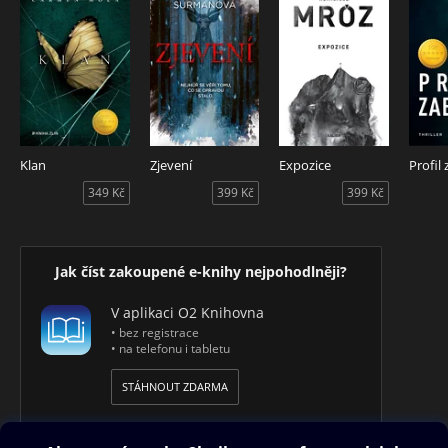
Klan
Zjevení
Expozice
Profil 
349 Kč
399 Kč
399 Kč
Jak číst zakoupené e-knihy nejpohodlněji?
V aplikaci O2 Knihovna
• bez registrace
• na telefonu i tabletu
STÁHNOUT ZDARMA