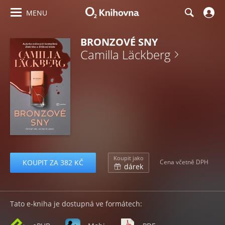
MENU
BRONZOVÉ SNY
Camilla Läckberg
Koupit jako
KOUPIT ZA 382 KČ
Cena včetně DPH
dárek
Tato e-kniha je dostupná ve formátech: