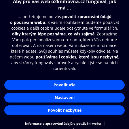
Obsah ke stažení
Moje O2 Knihovna
Další zábava
© O2 Czech Republic a.s.
Nákupní řád
Přístupnost
Aplikace O2 Knihovna
Zásady zpracování osobních údajů
Čti a poslouchej své e-knihy a
Cookies
audioknihy rychleji a pohodlněji.
Nastavení cookies
STÁHNOUT