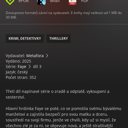
ePUB
Mobi
PDF
Dostupnost formátů závisí na vydavateli. E-knihy mají velikost od 1 MB do
30 MB.
KRIMI, DETEKTIVKY
THRILLERY
Vydavatel:
Metafora
Vydáno: 2025
Série:
Faye
díl 3
Jazyk: český
Počet stran: 352
Třetí díl napínavé série o zradě a odplatě, vykoupení a
sesterství.
Hlavní hrdinka Faye se poté, co se pomstila svému bývalému
manželovi a zajistila bezpečí pro svou matku a dceru,
soustředí na svoji firmu. Jenže ve chvíli, kdy už si myslí, že
všechno zlé je za ní, se objevuje nová, a ještě strašlivější