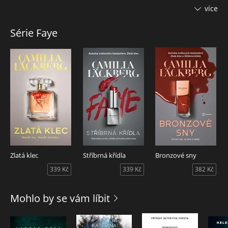
hrozba - Fayein otec, kterému se podařilo uprchnout z
více
vězení. Muž, který by měl být jejím největším zdrojem
bezpečí, se pro ni stává největší noční můrou, neboť je
Série Faye
připravený zničit vše, na čem jí záleží. Faye tak musí
především ochránit své nejbližší a zároveň své celoživotní
dílo, úspěšnou kosmetickou firmu Revenge. Shromáždí
kolem sebe okruh žen, jimž bezmezně důvěřuje, a zosnuje
plán na závěrečnou odplatu. Bude ho však schopná
uskutečnit, když je její otec nebezpečnější než kdy dřív? Zdá
se totiž, že spojil své síly s nemilosrdnými zločinci, kteří se
nezastaví vůbec před ničím…
Audiokniha Bronzové sny byla nominována na Storytel
Awards 2025.
Vychází v překladu Martina Severýna.
Zlatá klec
Stříbrná křídla
Bronzové sny
339 Kč
339 Kč
382 Kč
Mohlo by se vám líbit