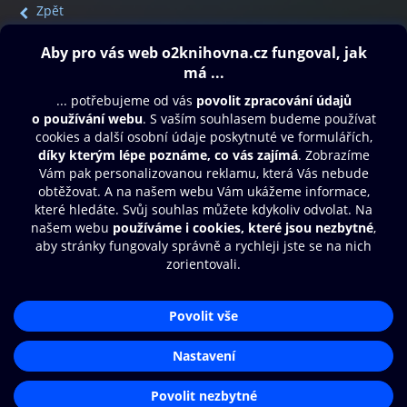
Zpět
Obsah ke stažení
Moje O2 Knihovna
Další zábava
© O2 Czech Republic a.s.
Nákupní řád
Přístupnost
Aplikace O2 Knihovna
Zásady zpracování osobních údajů
Čti a poslouchej své e-knihy a
Cookies
audioknihy rychleji a pohodlněji.
Nastavení cookies