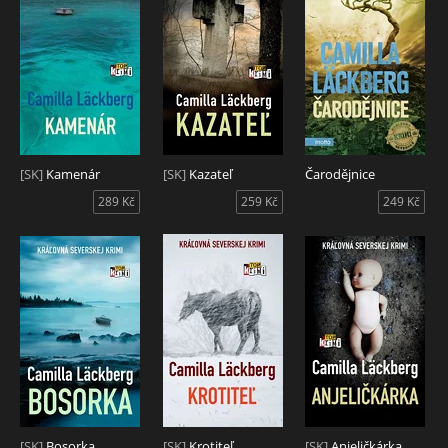
[SK]
Kamenár
[SK]
Kazateľ
Čarodějnice
289 Kč
259 Kč
249 Kč
[SK]
Bosorka
[SK]
Krotiteľ
[SK]
Anjeličkárka