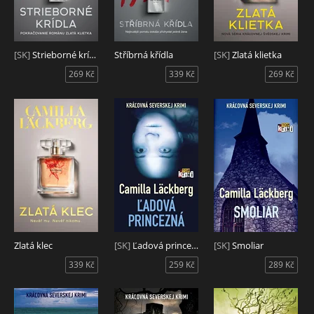
[SK]
Strieborné krídla
Stříbrná křídla
[SK]
Zlatá klietka
269 Kč
339 Kč
269 Kč
Zlatá klec
[SK]
Ľadová princezná
[SK]
Smoliar
339 Kč
259 Kč
289 Kč