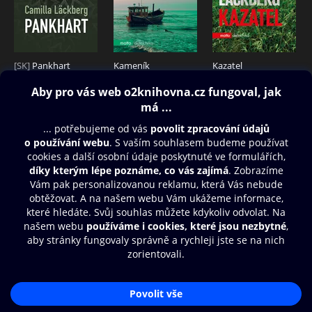
[SK]
Pankhart
Kameník
Kazatel
259 Kč
249 Kč
239 Kč
Obsah ke stažení
Moje O2 Knihovna
Další zábava
© O2 Czech Republic a.s.
Nákupní řád
Přístupnost
Aplikace O2 Knihovna
Zásady zpracování osobních údajů