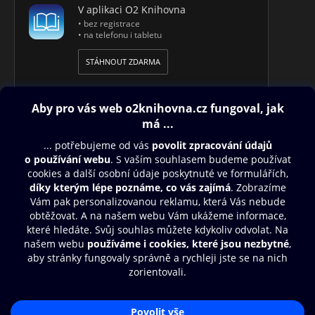
V aplikaci O2 Knihovna
• bez registrace
• na telefonu i tabletu
STÁHNOUT ZDARMA
Obsah ke stažení
Moje O2 Knihovna
Další zábava
© O2 Czech Republic a.s.
Nákupní řád
Přístupnost