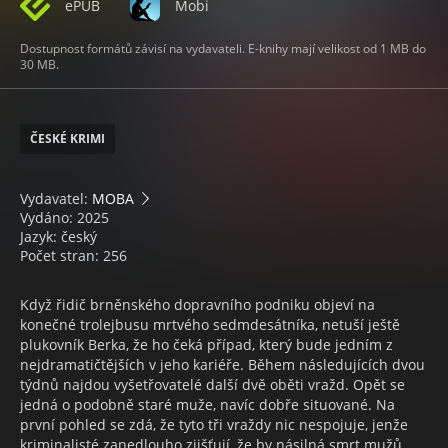
ePUB
Mobi
Dostupnost formátů závisí na vydavateli. E-knihy mají velikost od 1 MB do
30 MB.
ČESKÉ KRIMI
Vydavatel:
MOBA
Vydáno: 2025
Jazyk: český
Počet stran: 256
Když řidič brněnského dopravního podniku objeví na
konečné trolejbusu mrtvého sedmdesátníka, netuší ještě
plukovník Berka, že ho čeká případ, který bude jedním z
nejdramatičtějších v jeho kariéře. Během následujících dvou
týdnů najdou vyšetřovatelé další dvě oběti vražd. Opět se
jedná o podobně staré muže, navíc dobře situované. Na
první pohled se zdá, že tyto tři vraždy nic nespojuje, jenže
kriminalisté zanedlouho zjišťují, že by násilná smrt mužů