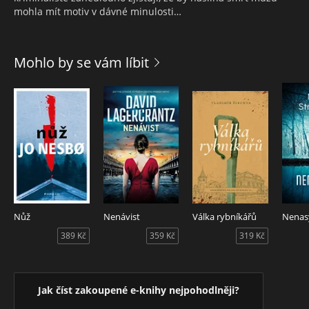
mohla mít motiv v dávné minulosti…
Mohlo by se vám líbit
Nůž
Nenávist
Válka rybníkářů
Nenas
389 Kč
359 Kč
319 Kč
Jak číst zakoupené e-knihy nejpohodlněji?