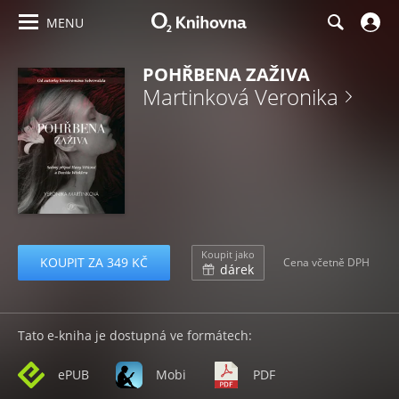
MENU
POHŘBENA ZAŽIVA
Martinková Veronika
Koupit jako
KOUPIT ZA 349 KČ
Cena včetně DPH
dárek
Tato e-kniha je dostupná ve formátech:
ePUB
Mobi
PDF