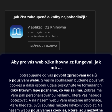
Jak číst zakoupené e-knihy nejpohodlněji?
V aplikaci O2 Knihovna
• bez registrace
• na telefonu i tabletu
STÁHNOUT ZDARMA
Obsah ke stažení
Moje O2 Knihovna
Další zábava