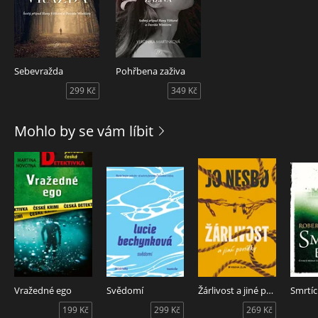
Sebevražda
Pohřbena zaživa
299 Kč
349 Kč
Mohlo by se vám líbit
Vražedné ego
Svědomí
Žárlivost a jiné povídky
Smrtící
199 Kč
299 Kč
269 Kč