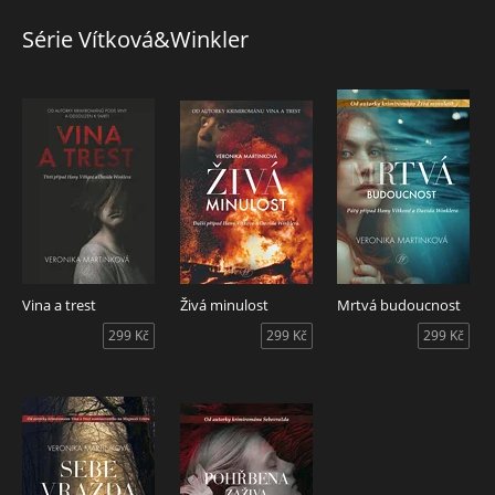
Ve stejnou dobu beze stopy zmizí sedmnáctiletá Eliška.
Během mrazivé prosincové noci se vydává na autobusovou
Série Vítková&Winkler
zastávku, odkud však už nikdy neodjede. Do pátrání po dívce
se pouští Hana Vítková se svým týmem. Brzy vychází najevo,
že Eliščino zmizení může mít znepokojivou spojitost s
dávnou vraždou Dominiky.
Vyšetřovatelé postupně zjišťují, že pravda je temnější, než si
dokázali představit. A že některá tajemství měla zůstat
navždy pohřbena. Podaří se jim najít Elišku včas?
Vina a trest
Živá minulost
Mrtvá budoucnost
299 Kč
299 Kč
299 Kč