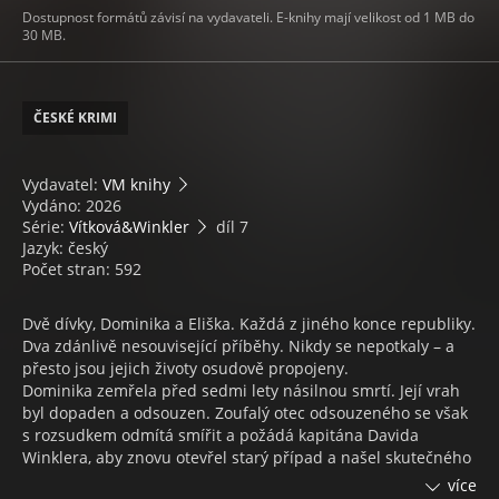
Dostupnost formátů závisí na vydavateli. E-knihy mají velikost od 1 MB do
30 MB.
ČESKÉ KRIMI
Vydavatel:
VM knihy
Vydáno: 2026
Série:
Vítková&Winkler
díl 7
Jazyk: český
Počet stran: 592
Dvě dívky, Dominika a Eliška. Každá z jiného konce republiky.
Dva zdánlivě nesouvisející příběhy. Nikdy se nepotkaly – a
přesto jsou jejich životy osudově propojeny.
Dominika zemřela před sedmi lety násilnou smrtí. Její vrah
byl dopaden a odsouzen. Zoufalý otec odsouzeného se však
s rozsudkem odmítá smířit a požádá kapitána Davida
Winklera, aby znovu otevřel starý případ a našel skutečného
pachatele.
více