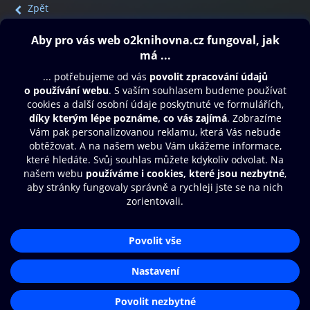
Zpět
Obsah ke stažení
Moje O2 Knihovna
Další zábava
© O2 Czech Republic a.s.
Nákupní řád
Přístupnost
Aplikace O2 Knihovna
Zásady zpracování osobních údajů
Čti a poslouchej své e-knihy a
Cookies
audioknihy rychleji a pohodlněji.
Nastavení cookies