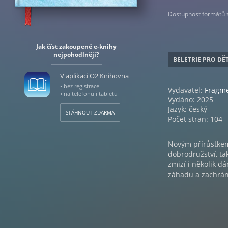
Dostupnost formátů zá
Jak číst zakoupené e-knihy
nejpohodlněji?
BELETRIE PRO DĚT
V aplikaci O2 Knihovna
• bez registrace
Vydavatel:
Fragm
• na telefonu i tabletu
Vydáno: 2025
Jazyk: český
STÁHNOUT ZDARMA
Počet stran: 104
Novým přírůstkem 
dobrodružství, t
zmizí i několik d
záhadu a zachrán