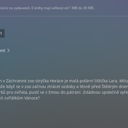
visí na vydavateli. E-knihy mají velikost od 1 MB do 30 MB.
I
ent
v Záchranné zoo strýčka Horáce je malá polární lištička Lara. Milu
akže když se v zoo začnou ztrácet ozdoby a těsně před Štědrým dn
árků pro zvířata, pustí se s Emou do pátrání. Zvládnou společně vyře
it zvířátkům Vánoce?