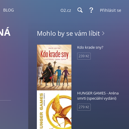
BLOG
O2.cz
Přihlásit se
NÁ
Mohlo by se vám líbit
Kdo krade sny?
239 Kč
HUNGER GAMES - Aréna
smrti (speciální vydání)
279 Kč