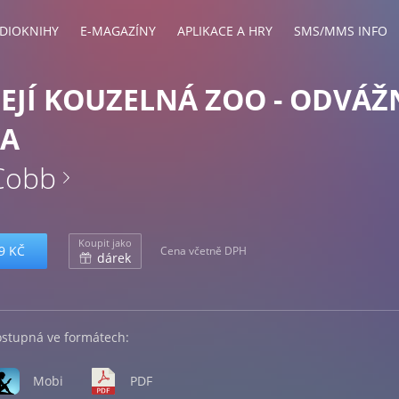
DIOKNIHY
E-MAGAZÍNY
APLIKACE A HRY
SMS/MMS INFO
JEJÍ KOUZELNÁ ZOO - ODVÁŽ
KA
Cobb
Koupit jako
9 KČ
Cena včetně DPH
dárek
ostupná ve formátech:
Mobi
PDF