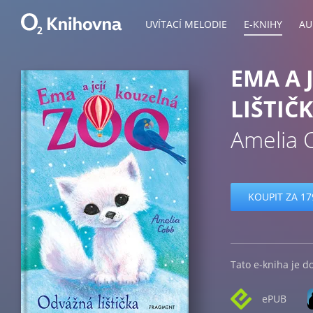
UVÍTACÍ MELODIE
E-KNIHY
AU
EMA A 
LIŠTIČ
Amelia 
KOUPIT ZA 17
Tato e-kniha je d
ePUB