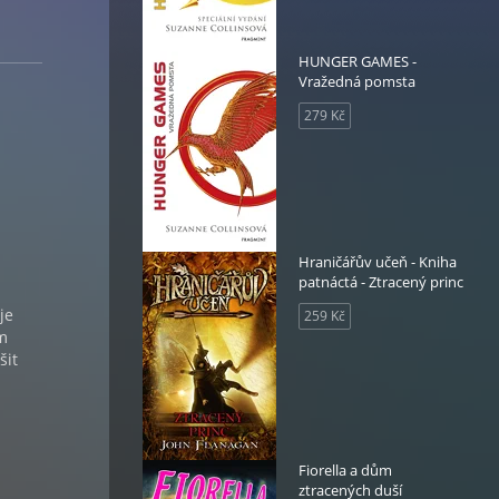
HUNGER GAMES -
Vražedná pomsta
279 Kč
Hraničářův učeň - Kniha
patnáctá - Ztracený princ
je
259 Kč
em
šit
Fiorella a dům
ztracených duší