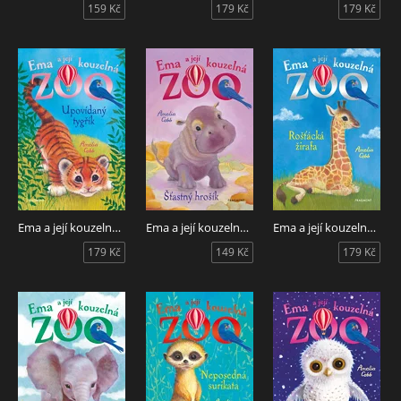
159 Kč
179 Kč
179 Kč
Ema a její kouzelná zoo - Upovídaný tygřík
Ema a její kouzelná zoo - Šťastný hrošík
Ema a její kouzelná zoo - Rošťácká žirafa
179 Kč
149 Kč
179 Kč