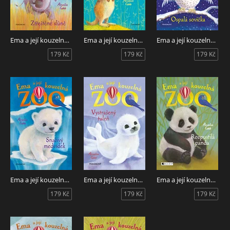
Ema a její kouzelná ZOO - Ztřeštěné slůně
Ema a její kouzelná ZOO - Neposedná surikata
Ema a její kouzelná ZOO - Ospalá sovička
179 Kč
179 Kč
179 Kč
Ema a její kouzelná ZOO - Snaživý medvídek
Ema a její kouzelná zoo - Vystrašený tuleň
Ema a její kouzelná zoo - Rozpustilá panda
179 Kč
179 Kč
179 Kč