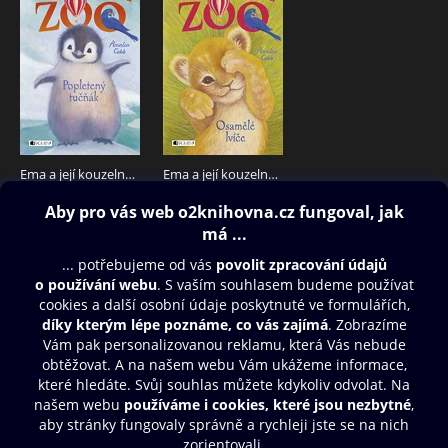
Ema a její kouzelná zoo - Popletený tučňák
Ema a její kouzelná zoo - Osamělé lvíče
179 Kč
179 Kč
Obsah ke stažení
Moje O2 Knihovna
Další zábava
© O2 Czech Republic a.s.