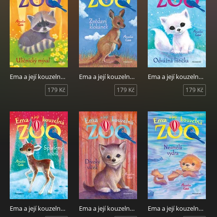
Ema a její kouzelná zoo - Uličnický mýval
Ema a její kouzelná zoo - Zvědavý klokánek
Ema a její kouzelná zoo - Odvážná lištička
179 Kč
179 Kč
179 Kč
Ema a její kouzelná zoo - Splašený sobík
Ema a její kouzelná zoo - Divoký vlček
Ema a její kouzelná zoo - Nesmělá vydra