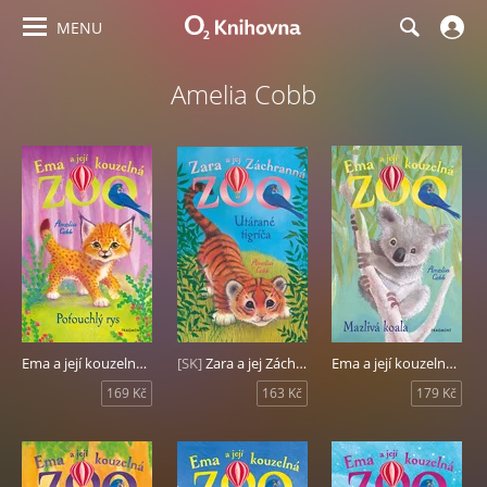
MENU
Amelia Cobb
Ema a její kouzelná zoo - Poťouchlý rys
[SK]
Zara a jej Záchranná zoo - Utárané tigríča
Ema a její kouzelná zoo - Mazlivá koala
169 Kč
163 Kč
179 Kč