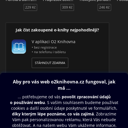
229 Kč
309 Kč
246 Kč
Jak číst zakoupené e-knihy nejpohodlněji?
V aplikaci O2 Knihovna
• bez registrace
• na telefonu i tabletu
STÁHNOUT ZDARMA
Obsah ke stažení
Moje O2 Knihovna
Další zábava