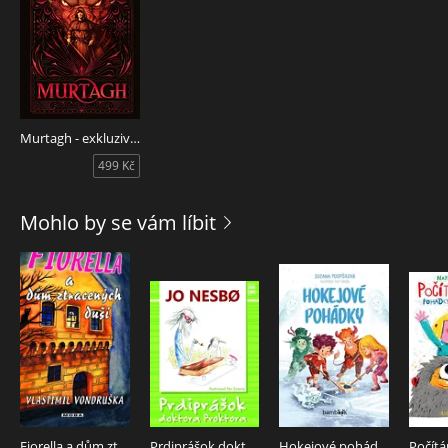
Murtagh - exkluzivní vydání
499 Kč
Mohlo by se vám líbit
Fiorella a dům ztracených duší
Prdiprášok doktora Proktora
Hokejové pohádky
Počítá