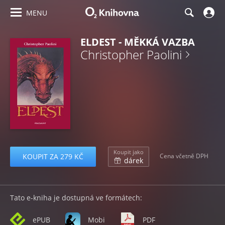
MENU
ELDEST - MĚKKÁ VAZBA
Christopher Paolini
Koupit jako
KOUPIT ZA 279 KČ
Cena včetně DPH
dárek
Tato e-kniha je dostupná ve formátech:
ePUB
Mobi
PDF