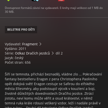
Dostupnost formátů závisí na vydavateli. E-knihy mají velikost od 1 MB do
30 MB.
BELETRIE PRO DĚTI
Vydavatel:
Fragment
Vydáno: 2011
Série:
Odkaz Dračích jezdců
díl 2
Jazyk: český
Počet stran: 656
Šíří se temnota, přichází beznaděj, vládne zlo ... Pokračování
fantasy bestselleru Eragon z pera Christophera Paoliniho
opět dobývá svět! Eragon cestuje se Safirou do elfského
města Ellesméry, aby podstoupil výcvik v kouzlení a boji,
životně důležitých dovednostech Dračího jezdce. Ztrácí
jistotu, neví komu může věřit a osud království, v němž
temná ruka krále rdousí veškerý vzdor, leží i nadále právě v
jeho rukou... Druhý díl tetralogie Odkaz Dračích jezdců