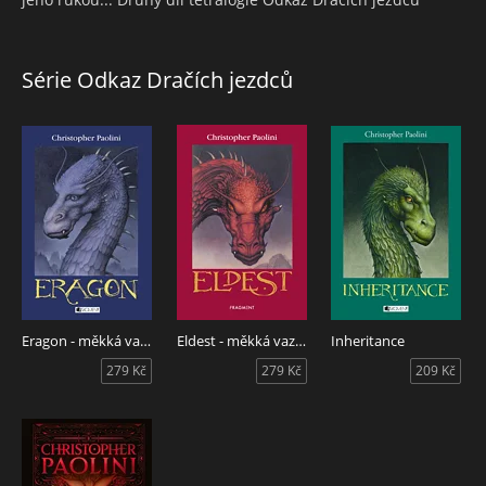
Série Odkaz Dračích jezdců
Eragon - měkká vazba
Eldest - měkká vazba
Inheritance
279 Kč
279 Kč
209 Kč