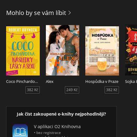
je totiž prvotřídní dohazovačkou. Marylin postupně zjišťuje,
že Ada není suchopárná stará panna, ale že s ní může zažít
Mohlo by se vám líbit
nečekaná dobrodružství – a hlavně zjistit, jaké to je žít
skutečně svobodně a bez předsudků.
Coco Pinchardová: Následky lásky a sexu
Alex
Hospůdka v Praze
Sojka 
382 Kč
249 Kč
382 Kč
Jak číst zakoupené e-knihy nejpohodlněji?
V aplikaci O2 Knihovna
• bez registrace