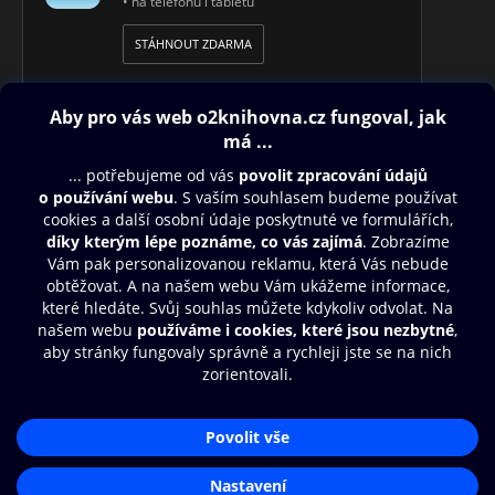
• na telefonu i tabletu
STÁHNOUT ZDARMA
Obsah ke stažení
Moje O2 Knihovna
Další zábava
© O2 Czech Republic a.s.
Nákupní řád
Přístupnost
Aplikace O2 Knihovna
Zásady zpracování osobních údajů
Čti a poslouchej své e-knihy a
Cookies