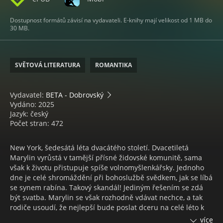
Dostupnost formátů závisí na vydavateli. E-knihy mají velikost od 1 MB do
30 MB.
SVĚTOVÁ LITERATURA
ROMANTIKA
Vydavatel:
BETA - Dobrovský
Vydáno: 2025
Jazyk: český
Počet stran: 472
New York, šedesátá léta dvacátého století. Dvacetiletá
Marylin vyrůstá v tamější přísné židovské komunitě, sama
však k životu přistupuje spíše volnomyšlenkářsky. Jednoho
dne je celé shromáždění při bohoslužbě svědkem, jak se líbá
se synem rabína. Takový skandál! Jediným řešením se zdá
být svatba. Marylin se však rozhodně vdávat nechce, a tak
rodiče usoudí, že nejlepší bude poslat dceru na celé léto k
pratetě Adě. Ta jediná může zachránit Marylininu pověst –
více