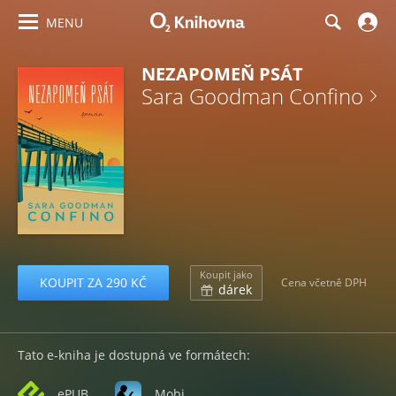
MENU
NEZAPOMEŇ PSÁT
Sara Goodman Confino
Koupit jako
KOUPIT ZA 290 KČ
Cena včetně DPH
dárek
Tato e-kniha je dostupná ve formátech:
ePUB
Mobi