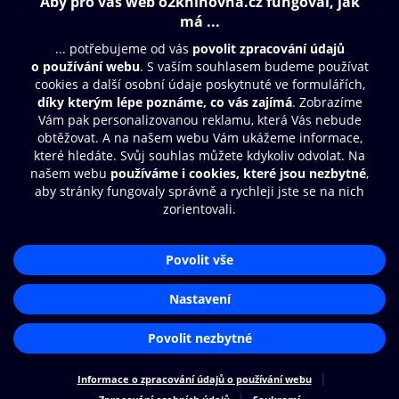
Obsah ke stažení
Moje O2 Knihovna
Další zábava
© O2 Czech Republic a.s.
Nákupní řád
Přístupnost
Aplikace O2 Knihovna
Zásady zpracování osobních údajů
Čti a poslouchej své e-knihy a
Cookies
audioknihy rychleji a pohodlněji.
Nastavení cookies
STÁHNOUT