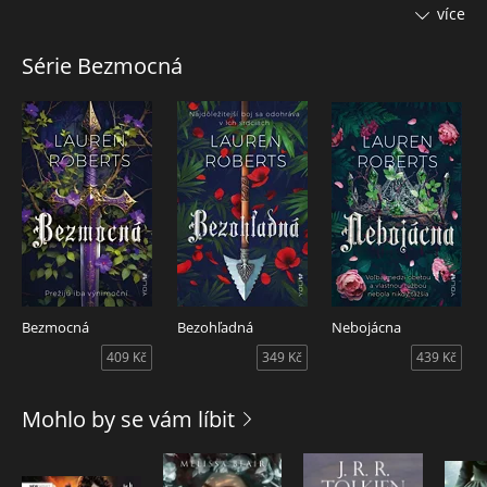
aby si všímala aj tie najmenšie detaily, a tak sa vydáva za
více
Médium v snahe zapadnúť medzi Elitných a vyhnúť sa
problémom. Keď úplnou náhodou zachráni život jednému z
Série Bezmocná
princov, ocitne sa za „odmenu“ v súťaži na život a na smrť,
ktorá slúži na demonštráciu schopností Elitných. Presne tých
schopností, ktoré Paedyn nemá. Ak ju nezabijú jej súperi,
celkom určite sa o to postará princ, keď odhalí pravdu.
Najradšej by ho nenávidela, niektoré city však nedokáže
potlačiť, hoci sú nebezpečné.
Bezmocná
Bezohľadná
Nebojácna
409 Kč
349 Kč
439 Kč
Mohlo by se vám líbit