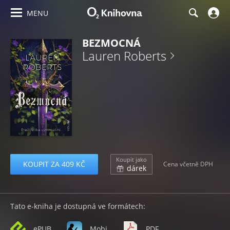
MENU
BEZMOCNÁ
Lauren Roberts
Koupit jako
KOUPIT ZA 409 KČ
Cena včetně DPH
dárek
Tato e-kniha je dostupná ve formátech:
ePUB
Mobi
PDF