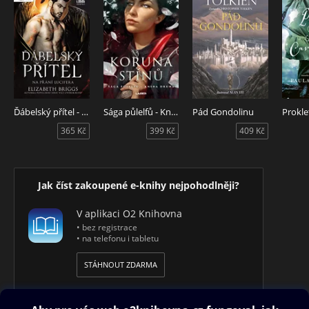
Ďábelský přítel - Na přání Lucifera
Sága půlelfů - Kniha druhá: Koruna stínů
Pád Gondolinu
365 Kč
399 Kč
409 Kč
Jak číst zakoupené e-knihy nejpohodlněji?
V aplikaci O2 Knihovna
• bez registrace
• na telefonu i tabletu
STÁHNOUT ZDARMA