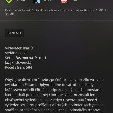
Dostupnost formátů závisí na vydavateli. E-knihy mají velikost od 1 MB do
30 MB.
FANTASY
Vydavatel:
Ikar
Vydáno: 2025
Série:
Bezmocná
díl 1
Jazyk: slovenský
Počet stran: 584
Obyčajné dievča hrá nebezpečnú hru, aby prežilo vo svete
ovládanom Elitami. Uplynuli dlhé desaťročia, odkedy
kráľovstvo ovládli Elitní s nadprirodzenými schopnosťami,
ktoré získali po neznámej chorobe. Ostatní zostali len
obyčajnými vydedencami. Paedyn Grayová patrí medzi
vydedencov, ktorí prežívajú v krutých podmienkach geta, a
snaží sa pretĺkať ako zlodejka. Otec ju odmalička trénoval,