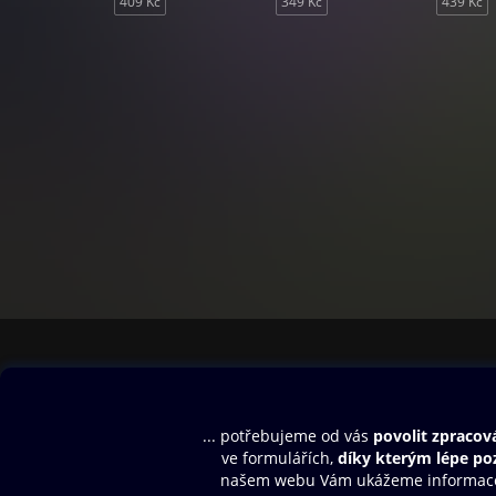
409 Kč
349 Kč
439 Kč
Obsah ke stažení
Moje O2 Knih
Uvítací melodie
Přihlásit se
Aplikace a hry
E-knihy
Dárkový poukaz
SMS/MMS Info
Audioknihy
Nápověda
Blog