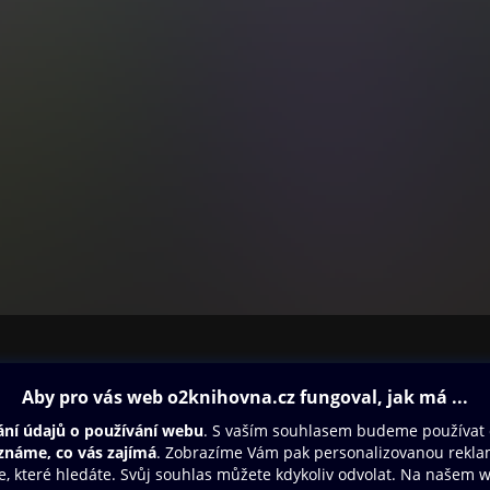
ovna
Další zábava
Oneplay
Oneplay Originály
Sport