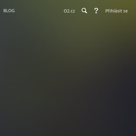
BLOG
O2.cz
Přihlásit se