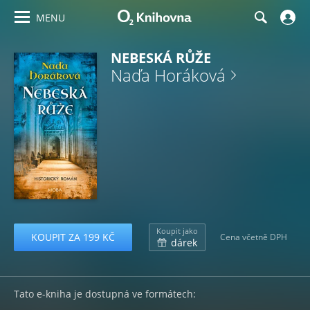
MENU
NEBESKÁ RŮŽE
Naďa Horáková
Koupit jako
KOUPIT ZA 199 KČ
Cena včetně DPH
dárek
Tato e-kniha je dostupná ve formátech: