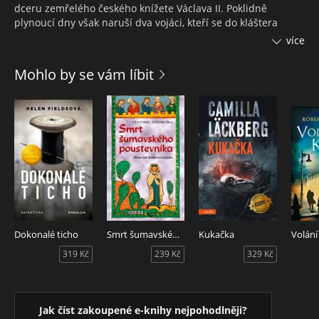
dceru zemřelého českého knížete Václava II. Poklidně
plynoucí dny však naruší dva vojáci, kteří se do kláštera
vloupají. Mužské osazenstvo sice oba lupiče zneškodní, ale
více
protože je brzy jasné, že se nejedná o obyčejné vloupání,
ujímá se vyšetřování soudce brněnské provincie Lev z
Mohlo by se vám líbit
Klobouk. Lupiči totiž patřili do družiny markraběte Vladislava
Jindřicha, bratra krále Přemysla Otakara I.
Dokonalé ticho
Smrt šumavského poustevníka
Kukačka
Volání
319 Kč
239 Kč
329 Kč
Jak číst zakoupené e-knihy nejpohodlněji?