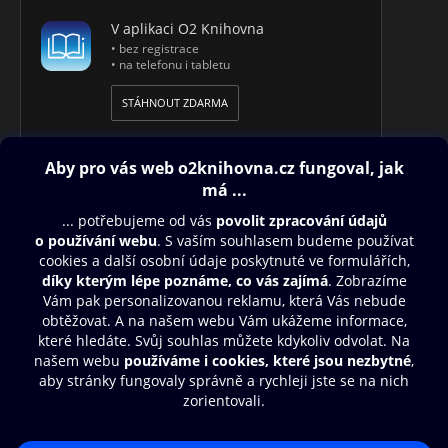
V aplikaci O2 Knihovna
• bez registrace
• na telefonu i tabletu
STÁHNOUT ZDARMA
Obsah ke stažení
Moje O2 Knihovna
Další zábava
© O2 Czech Republic a.s.
Nákupní řád