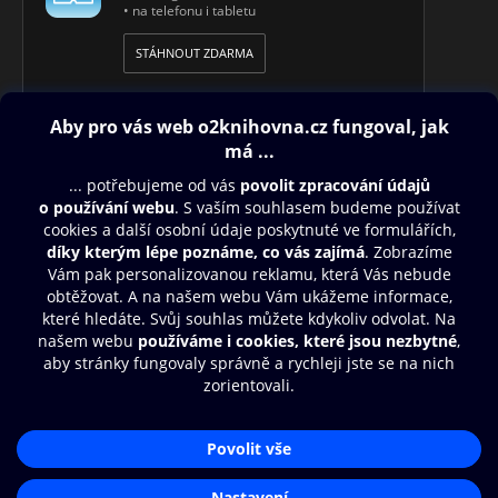
• na telefonu i tabletu
STÁHNOUT ZDARMA
Obsah ke stažení
Moje O2 Knihovna
Další zábava
© O2 Czech Republic a.s.
Nákupní řád
Přístupnost
Aplikace O2 Knihovna
Zásady zpracování osobních údajů