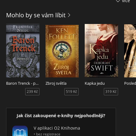
více
peripetiích se mu konečně podaří usadit na panství ve
Slavonii. Ovšem ani tam ho žádný klid nečeká. Musí se
Mohlo by se vám líbit
postavit nebezpečným tlupám lupičů, kteří se neštítí ničeho
– a možná právě tady se rodí jeho krutost, která se donese
až k Marii Terezii…
Baron Trenck - panduři
Zbroj světla
Kapka jedu
239 Kč
519 Kč
319 Kč
Jak číst zakoupené e-knihy nejpohodlněji?
V aplikaci O2 Knihovna
• bez registrace