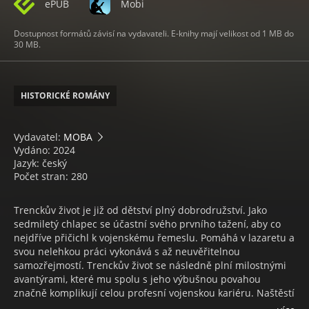
ePUB
Mobi
Dostupnost formátů závisí na vydavateli. E-knihy mají velikost od 1 MB do
30 MB.
HISTORICKÉ ROMÁNY
Vydavatel:
MOBA
Vydáno: 2024
Jazyk: český
Počet stran: 280
Trenckův život je již od dětství plný dobrodružství. Jako
sedmiletý chlapec se účastní svého prvního tažení, aby co
nejdříve přičichl k vojenskému řemeslu. Pomáhá v lazaretu a
svou nelehkou práci vykonává s až neuvěřitelnou
samozřejmostí. Trenckův život se následně plní milostnými
avantýrami, které mu spolu s jeho výbušnou povahou
značně komplikují celou profesní vojenskou kariéru. Naštěstí
pro něj se jako voják mnohokrát vyznamená a po mnoha