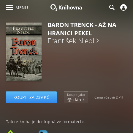
MENU
BARON TRENCK - AŽ NA
HRANICI PEKEL
František Niedl
Koupit jako
KOUPIT ZA 239 KČ
Cena včetně DPH
dárek
Tato e-kniha je dostupná ve formátech: