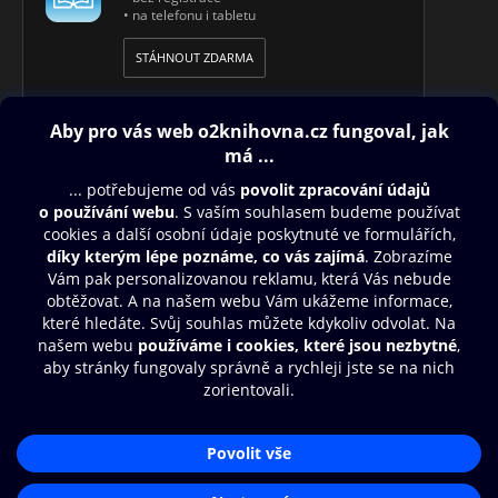
• na telefonu i tabletu
STÁHNOUT ZDARMA
Obsah ke stažení
Moje O2 Knihovna
Další zábava
© O2 Czech Republic a.s.
Nákupní řád
Přístupnost
Aplikace O2 Knihovna
Zásady zpracování osobních údajů