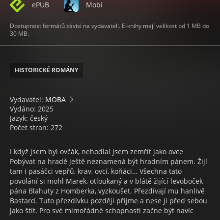
ePUB
Mobi
Dostupnost formátů závisí na vydavateli. E-knihy mají velikost od 1 MB do
30 MB.
HISTORICKÉ ROMÁNY
Vydavatel:
MOBA
Vydáno: 2025
Jazyk: český
Počet stran: 272
I když jsem byl ovčák, nehodlal jsem zemřít jako ovce
Pobývat na hradě ještě neznamená být hradním pánem. Žijí
tam i pasáčci vepřů, krav, ovcí, koňáci… Všechna tato
povolání si mohl Marek, otloukaný a v blátě žijící levoboček
pána Blahuty z Homberka, vyzkoušet. Přezdívají mu hanlivě
Bastard. Tuto přezdívku později přijme a nese ji před sebou
jako štít. Pro své mimořádné schopnosti začne být navíc