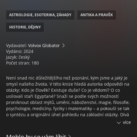
ASTROLOGIE, ESOTERIKA, ZÁHADY
ANTIKA A PRAVĚK
HISTORIE, DĚJINY
Vydavatel:
Volvox Globator
Vydáno: 2024
Jazyk: český
Počet stran: 180
Není snad nic důležitějšího než poznání, kým jsme a jaký je
smysl našeho života. V této knize hledá autorka odpovědi na
otázky: Kdo je člověk? Existuje duše? Co je vědomí? O co
usilovali staří Egypťané? Snaží se podle svých možností
proniknout oblast mýtů, umění, náboženství, magie, filosofie,
psychologie, medicíny, fyziky i matematiky – a pokouší se tak
o syntézu a originální úhel pohledu na základní otázky. Dívá
se z pozice nezaujatého, zvídavého člověka, který se celý
více
život zabývá výtvarným uměním a hermetismem.
Mohlo by se vám líbit