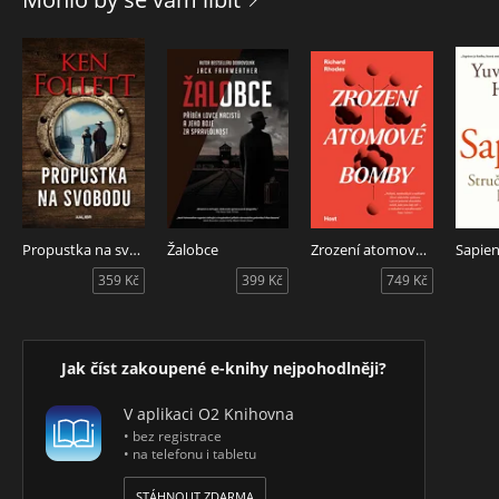
Abychom pochopili význam symbolu, je třeba zapojit
obrazovou představivost, což nám může pomoci porozumět
souvztažnostem skrze intuici. Proto se autorka rozhodla svoji
knihu postavit z velké části na ilustracích, se kterými strávila
mnoho času a mohla proto jejich symboliku do hloubky
vstřebat. V bohatě ilustrované knížce představuje staré
egyptské symboly zejména v kontextu psychologie C. G.
Junga a filosofie A. Schopenhauera. Záměrem je vybídnout
čtenáře k přemýšlení o lidské podstatě. Kniha je vhodná pro
široké publikum.
Propustka na svobodu
Žalobce
Zrození atomové bomby
Sapie
359 Kč
399 Kč
749 Kč
Jak číst zakoupené e-knihy nejpohodlněji?
V aplikaci O2 Knihovna
• bez registrace
• na telefonu i tabletu
STÁHNOUT ZDARMA