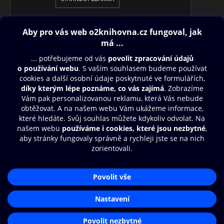
Obsah ke stažení
Moje O2 Knihovna
Další zábava
© O2 Czech Republic a.s.
Nákupní řád
Přístupnost
Aplikace O2 Knihovna
Zásady zpracování osobních údajů
Čti a poslouchej své e-knihy a
Cookies
audioknihy rychleji a pohodlněji.
Nastavení cookies