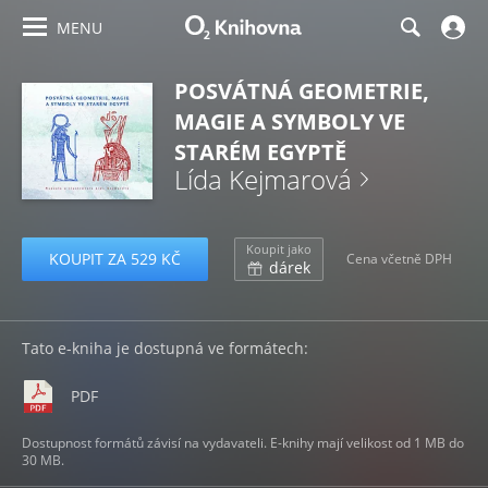
MENU
POSVÁTNÁ GEOMETRIE,
MAGIE A SYMBOLY VE
STARÉM EGYPTĚ
Lída Kejmarová
Koupit jako
KOUPIT ZA 529 KČ
Cena včetně DPH
dárek
Tato e-kniha je dostupná ve formátech:
PDF
Dostupnost formátů závisí na vydavateli. E-knihy mají velikost od 1 MB do
30 MB.