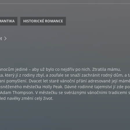
MANTIKA
HISTORICKÉ ROMANCE
t
Vánocům jediné – aby už bylo co nejdřív po nich. Ztratila mámu,
, který jí z rodiny zbyl, a zoufale se snaží zachránit rodný dům, a t
i pomyšlení. Dvacet let staré vánoční přání adresované její mámě
asněženého městečka Holly Peak. Dávné rodinné tajemství jí zde 
 Adam Thompson. V městečku se svéráznými vánočními tradicemi 
led navěky změní celý život.