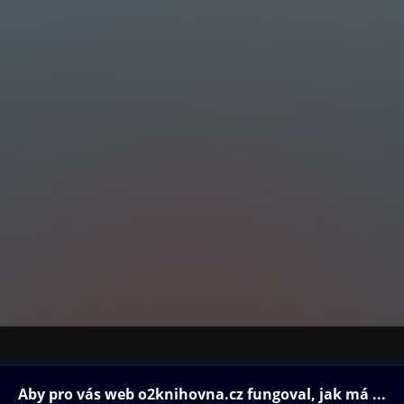
ovna
Další zábava