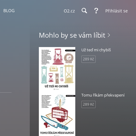
BLOG
O2.cz
Přihlásit se
Mohlo by se vám líbit
Už teď mi chybíš
289 Kč
Tomu říkám překvapení
289 Kč