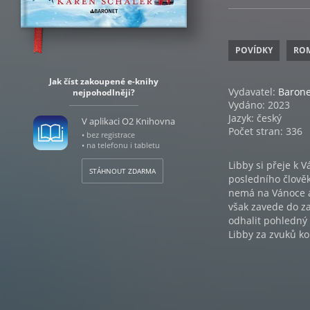
POVÍDKY
RO
Jak číst zakoupené e-knihy
Vydavatel:
Barone
nejpohodlněji?
Vydáno: 2023
Jazyk: český
V aplikaci O2 Knihovna
Počet stran: 336
• bez registrace
• na telefonu i tabletu
Libby si přeje k 
STÁHNOUT ZDARMA
posledního člověka
nemá na Vánoce an
však zavede do z
odhalit pohledný
Libby za zvuků ko