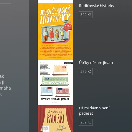
Rodičovské historky
322 Kč
Útěky někam jinam
279 Kč
ak
 ji
pomáhá
se
Už mi dávno není
padesát
239 Kč