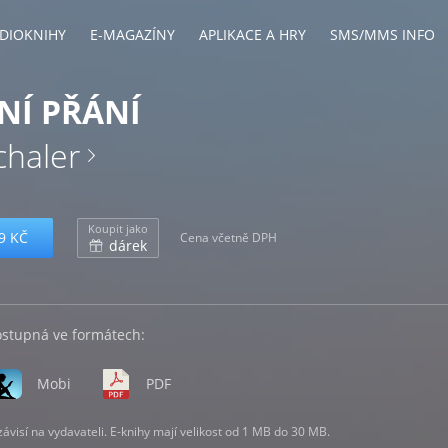
DIOKNIHY
E-MAGAZÍNY
APLIKACE A HRY
SMS/MMS INFO
NÍ PŘÁNÍ
chaler
Koupit jako
9 KČ
Cena včetně DPH
dárek
ostupná ve formátech:
Mobi
PDF
visí na vydavateli. E-knihy mají velikost od 1 MB do 30 MB.