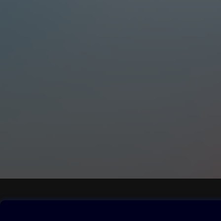
Obsah ke stažení
Moje O2 Knih