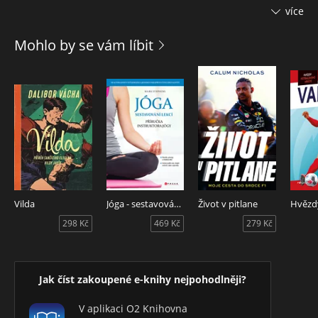
kontextuálně specifické motivace ve sportu ke globální
více
sebeúctě.
Mohlo by se vám líbit
Kniha je určena výzkumníkům, sportovním psychologům,
trenérům, ale i učitelům a studentům tělesné výchovy,
stejně jako všem sportujícím, kteří mají zájem o bližší
pochopení fungování motivace ve sportu.
Vilda
Jóga - sestavování lekcí
Život v pitlane
298 Kč
469 Kč
279 Kč
Jak číst zakoupené e-knihy nejpohodlněji?
V aplikaci O2 Knihovna