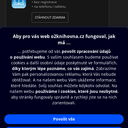
• bez registrace
• na telefonu i tabletu
STÁHNOUT ZDARMA
Obsah ke stažení
Moje O2 Knihovna
Další zábava
© O2 Czech Republic a.s.
Nákupní řád
Přístupnost
Aplikace O2 Knihovna
Zásady zpracování osobních údajů