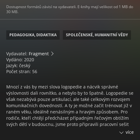
Dostupnost formátů závisí na vydavateli. E-knihy mají velikost od 1 MB do
30 MB.
PEDAGOGIKA, DIDAKTIKA
SPOLEČENSKÉ, HUMANITNÍ VĚDY
Vydavatel:
Fragment
Vydáno: 2020
Jazyk: český
Počet stran: 56
Mnozí z vás by mezi slova logopedie a nácvik správné
výslovnosti dali rovnítko, a nebylo by to špatně. Logopedie se
však nezabývá pouze artikulací, ale také celkovým rozvojem
komunikačních dovedností. A ty je možné začít trénovat již v
raném věku, ideálně nenásilným a hravým způsobem. Pro
rodiče, kteří chtějí předcházet případným řečovým obtížím
svých dětí v budoucnu, jsme proto připravili pracovní sešit
plný her, doplňovaček, obrázků a úkolů. Obsahuje cvičení,
více
která se zaměřují na porozumění mluvené řeči, rozvoj