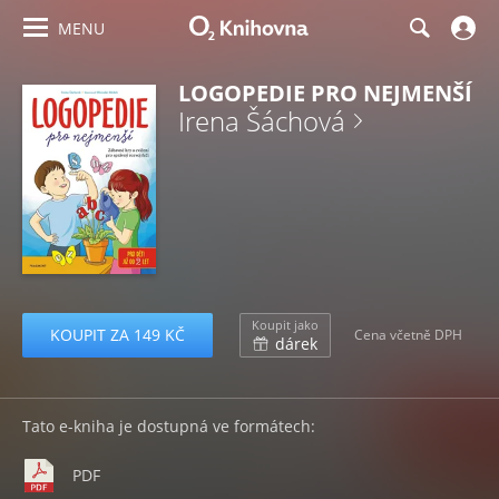
MENU
LOGOPEDIE PRO NEJMENŠÍ
Irena Šáchová
Koupit jako
KOUPIT ZA 149 KČ
Cena včetně DPH
dárek
Tato e-kniha je dostupná ve formátech:
PDF