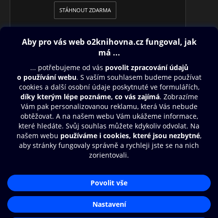
STÁHNOUT ZDARMA
Obsah ke stažení
Moje O2 Knihovna
Další zábava
© O2 Czech Republic a.s.
Nákupní řád
Přístupnost
Aplikace O2 Knihovna
Zásady zpracování osobních údajů
Čti a poslouchej své e-knihy a
Cookies
audioknihy rychleji a pohodlněji.