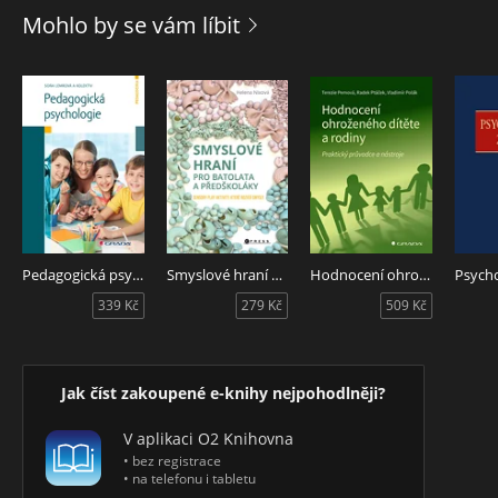
časoprostorové orientace či zlepšování a zpřesňování
Mohlo by se vám líbit
pohyblivosti mluvidel. Nechybí dechová a rytmizační cvičení
či úkoly na procvičování jednoduché grafomotoriky. Při hraní
her se děti naučí lépe soustředit, upevní si sociální návyky,
ale především zažijí spoustu legrace!
Pedagogická psychologie
Smyslové hraní pro batolata a předškoláky
Hodnocení ohroženého dítěte a rodiny
339 Kč
279 Kč
509 Kč
Jak číst zakoupené e-knihy nejpohodlněji?
V aplikaci O2 Knihovna
• bez registrace
• na telefonu i tabletu