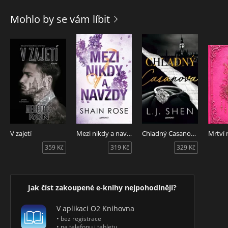
přísného školitele. Byl tak jejich polibek největší chybou,
kterou Olive v životě udělala, nebo se tohle setkání může
Mohlo by se vám líbit
vyvinout v něco víc? Kniha obsahuje také bonusovou
kapitolu.
V zajetí
Mezi nikdy a navždy
Chladný Casanova
Mrtví 
359 Kč
319 Kč
329 Kč
Jak číst zakoupené e-knihy nejpohodlněji?
V aplikaci O2 Knihovna
• bez registrace
• na telefonu i tabletu