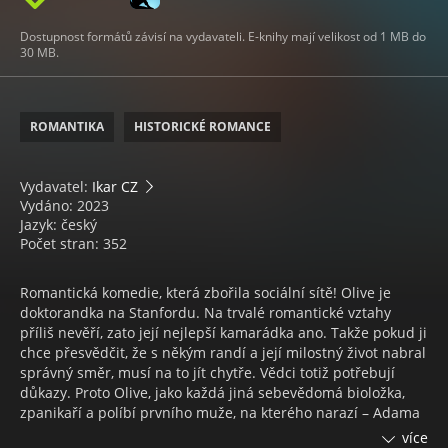
Dostupnost formátů závisí na vydavateli. E-knihy mají velikost od 1 MB do
30 MB.
ROMANTIKA
HISTORICKÉ ROMANCE
Vydavatel:
Ikar CZ
Vydáno: 2023
Jazyk: český
Počet stran: 352
Romantická komedie, která zbořila sociální sítě! Olive je
doktorandka na Stanfordu. Na trvalé romantické vztahy
příliš nevěří, zato její nejlepší kamarádka ano. Takže pokud ji
chce přesvědčit, že s někým randí a její milostný život nabral
správný směr, musí na to jít chytře. Vědci totiž potřebují
důkazy. Proto Olive, jako každá jiná sebevědomá bioložka,
zpanikaří a políbí prvního muže, na kterého narazí – Adama
Carlsena. Mladý, v oboru uznávaný profesor má pověst
více