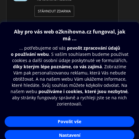
STÁHNOUT ZDARMA
Obsah ke stažení
Moje O2 Knihovna
Další zábava
© O2 Czech Republic a.s.
Nákupní řád
Přístupnost
Aplikace O2 Knihovna
Zásady zpracování osobních údajů
Čti a poslouchej své e-knihy a
Cookies