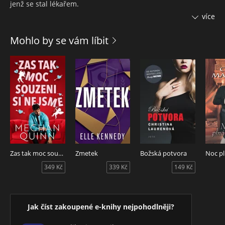
jenž se stal lékařem.
více
Já jsem holka, která se nechala v šestnácti zbouchnout a teď
pracuje v bistru.
Mohlo by se vám líbit
On je ve Fairhope korunním princem.
A já získávám svou pravidelnou dávku královské rodiny
z bulvárního plátku.
On je boháč.
A já mám hluboko do kapsy.
Když se naši sourozenci zasnoubili, Cruzovi rodiče pozvali
Zas tak moc souzeni si nejsme
Zmetek
Božská potvora
před svatbou obě rodiny na plavbu lodí.
349 Kč
339 Kč
149 Kč
Jenže my s Cruzem se ocitneme na jiné lodi než všichni
ostatní.
Představte si deset strašlivých, nesnesitelných dní na moři
Jak číst zakoupené e-knihy nejpohodlněji?
s chlapem, kterého nemůžu vystát. (Samozřejmě je to moje
chyba.)