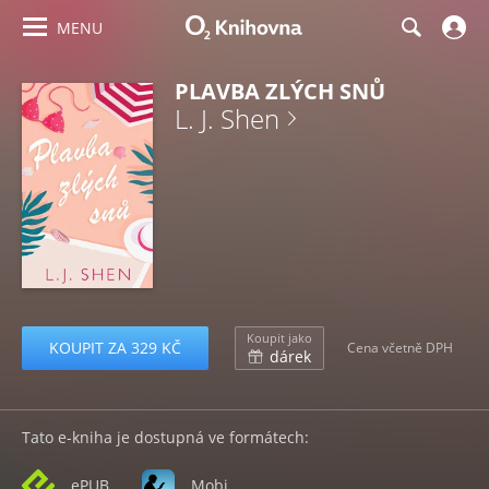
MENU
PLAVBA ZLÝCH SNŮ
L. J. Shen
Koupit jako
KOUPIT ZA 329 KČ
Cena včetně DPH
dárek
Tato e-kniha je dostupná ve formátech:
ePUB
Mobi