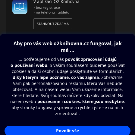
V aplikaci O2 Knihovna
• bez registrace
Ale když přijde do hry alkohol, tajemství se vysypou z rukávu
• na telefonu i tabletu
a mně zůstane jediná otázka:
STÁHNOUT ZDARMA
Troufnu si dát lásce ještě šanci?
Obsah ke stažení
Moje O2 Knihovna
Další zábava
© O2 Czech Republic a.s.
Nákupní řád
Přístupnost