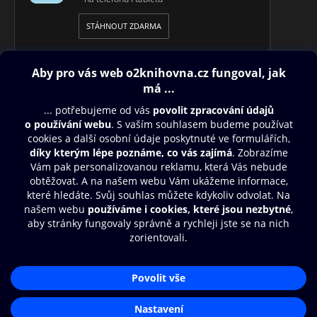
STÁHNOUT ZDARMA
Obsah ke stažení
Moje O2 Knihovna
Další zábava
© O2 Czech Republic a.s.
Nákupní řád
Přístupnost
Aplikace O2 Knihovna
Zásady zpracování osobních údajů
Čti a poslouchej své e-knihy a
Cookies