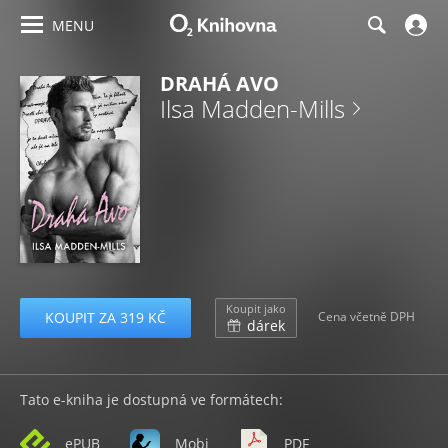
MENU
DRAHÁ AVO
Ilsa Madden-Mills
Koupit jako
KOUPIT ZA 319 KČ
Cena včetně DPH
dárek
Tato e-kniha je dostupná ve formátech:
ePUB
Mobi
PDF