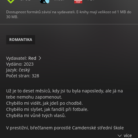
Dostupnost formátů závisí na vydavateli. E-knihy mají velikost od 1 MB do
30 MB.
ROMANTIKA
Vydavatel:
Red
Vydáno: 2023
Jazyk: český
Počet stran: 328
Už je to deset měsíců, kdy jsi tu byla naposledy, ale já na
tebe nemohu zapomenout.
Chybělo mi vidět, jak jdeš po chodbě.
Chybělo mi slyšet, jak fandíš při fotbale.
Chyběla mi vůně tvých vlasů.
V prestižní, břečťanem porostlé Camdenské střední škole
vládnou bohatí a oblíbení Žraloci. Kdysi dávno jsem chtěla
více