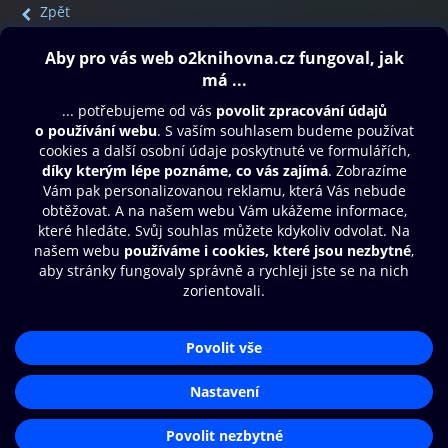
Zpět
Obsah ke stažení
Moje O2 Knihovna
Další zábava
© O2 Czech Republic a.s.
Nákupní řád
Přístupnost
Aplikace O2 Knihovna
Zásady zpracování osobních údajů
Čti a poslouchej své e-knihy a
Cookies
audioknihy rychleji a pohodlněji.
Nastavení cookies