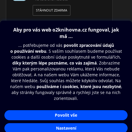
STÁHNOUT ZDARMA
Obsah ke stažení
Moje O2 Knihovna
Další zábava
© O2 Czech Republic a.s.
Nákupní řád
Přístupnost
Aplikace O2 Knihovna
Zásady zpracování osobních údajů
Čti a poslouchej své e-knihy a
Cookies