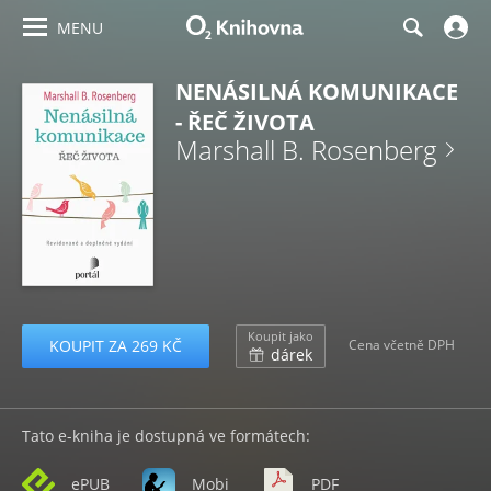
MENU
NENÁSILNÁ KOMUNIKACE
- ŘEČ ŽIVOTA
Marshall B. Rosenberg
Koupit jako
KOUPIT ZA 269 KČ
Cena včetně DPH
dárek
Tato e-kniha je dostupná ve formátech:
ePUB
Mobi
PDF