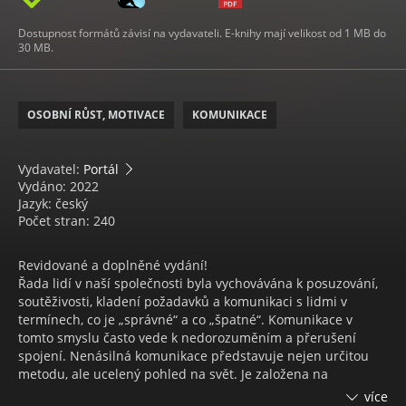
Dostupnost formátů závisí na vydavateli. E-knihy mají velikost od 1 MB do
30 MB.
OSOBNÍ RŮST, MOTIVACE
KOMUNIKACE
Vydavatel:
Portál
Vydáno: 2022
Jazyk: český
Počet stran: 240
Revidované a doplněné vydání!
Řada lidí v naší společnosti byla vychovávána k posuzování,
soutěživosti, kladení požadavků a komunikaci s lidmi v
termínech, co je „správné“ a co „špatné“. Komunikace v
tomto smyslu často vede k nedorozuměním a přerušení
spojení. Nenásilná komunikace představuje nejen určitou
metodu, ale ucelený pohled na svět. Je založena na
naslouchání sobě i partnerovi a ochotě vnímat potřeby a
více