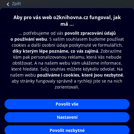
Zpět
Obsah ke stažení
Moje O2 Knihovna
Další zábava
© O2 Czech Republic a.s.
Nákupní řád
Přístupnost
Aplikace O2 Knihovna
Zásady zpracování osobních údajů
Čti a poslouchej své e-knihy a
Cookies
audioknihy rychleji a pohodlněji.
Nastavení cookies