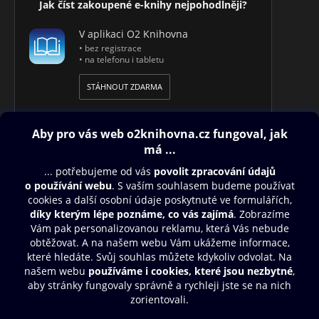
Jak číst zakoupené e-knihy nejpohodlněji?
V aplikaci O2 Knihovna
• bez registrace
• na telefonu i tabletu
STÁHNOUT ZDARMA
Obsah ke stažení
Moje O2 Knihovna
Další zábava
© O2 Czech Republic a.s.
Nákupní řád