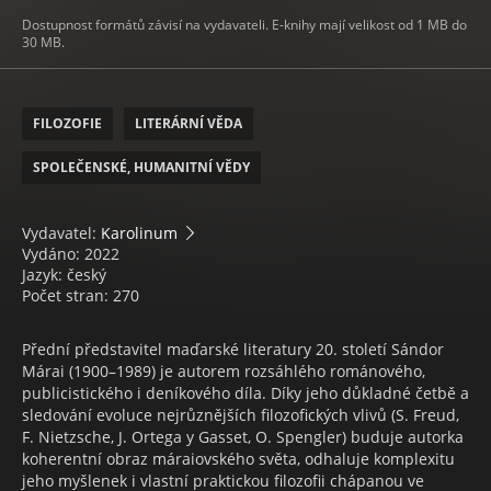
Dostupnost formátů závisí na vydavateli. E-knihy mají velikost od 1 MB do
30 MB.
FILOZOFIE
LITERÁRNÍ VĚDA
SPOLEČENSKÉ, HUMANITNÍ VĚDY
Vydavatel:
Karolinum
Vydáno: 2022
Jazyk: český
Počet stran: 270
Přední představitel maďarské literatury 20. století Sándor
Márai (1900–1989) je autorem rozsáhlého románového,
publicistického i deníkového díla. Díky jeho důkladné četbě a
sledování evoluce nejrůznějších filozofických vlivů (S. Freud,
F. Nietzsche, J. Ortega y Gasset, O. Spengler) buduje autorka
koherentní obraz máraiovského světa, odhaluje komplexitu
jeho myšlenek i vlastní praktickou filozofii chápanou ve