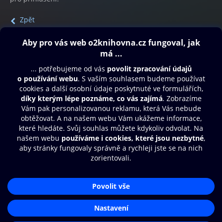
Zpět
Obsah ke stažení
Moje O2 Knihovna
Další zábava
© O2 Czech Republic a.s.
Nákupní řád
Přístupnost
Aplikace O2 Knihovna
Zásady zpracování osobních údajů
Čti a poslouchej své e-knihy a
Cookies
audioknihy rychleji a pohodlněji.