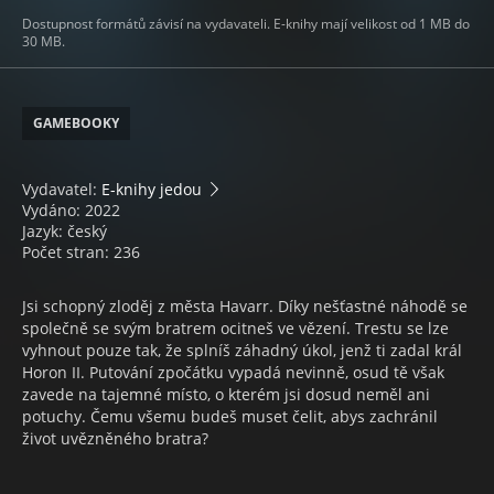
Dostupnost formátů závisí na vydavateli. E-knihy mají velikost od 1 MB do
30 MB.
GAMEBOOKY
Vydavatel:
E-knihy jedou
Vydáno: 2022
Jazyk: český
Počet stran: 236
Jsi schopný zloděj z města Havarr. Díky nešťastné náhodě se
společně se svým bratrem ocitneš ve vězení. Trestu se lze
vyhnout pouze tak, že splníš záhadný úkol, jenž ti zadal král
Horon II. Putování zpočátku vypadá nevinně, osud tě však
zavede na tajemné místo, o kterém jsi dosud neměl ani
potuchy. Čemu všemu budeš muset čelit, abys zachránil
život uvězněného bratra?