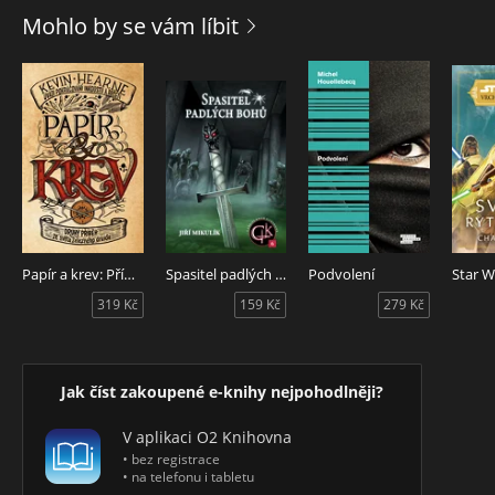
Mohlo by se vám líbit
Papír a krev: Příběh ze světa Železného
Spasitel padlých bohů
Podvolení
319 Kč
159 Kč
279 Kč
Jak číst zakoupené e-knihy nejpohodlněji?
V aplikaci O2 Knihovna
• bez registrace
• na telefonu i tabletu