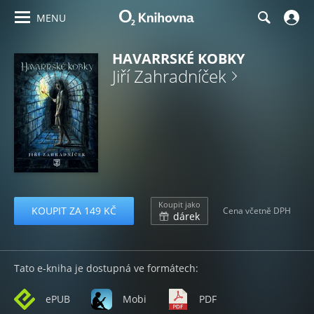
MENU
HAVARRSKÉ KOBKY
Jiří Zahradníček
Koupit jako
KOUPIT ZA 149 KČ
Cena včetně DPH
dárek
Tato e-kniha je dostupná ve formátech:
ePUB
Mobi
PDF