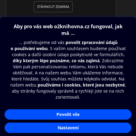
STÁHNOUT ZDARMA
Obsah ke stažení
Moje O2 Knihovna
Další zábava
© O2 Czech Republic a.s.
Nákupní řád
Přístupnost
Aplikace O2 Knihovna
Zásady zpracování osobních údajů
Čti a poslouchej své e-knihy a
Cookies
audioknihy rychleji a pohodlněji.