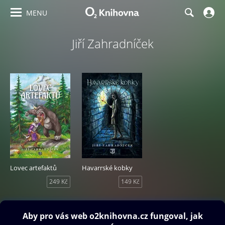
MENU
Jiří Zahradníček
Lovec artefaktů
Havarrské kobky
249 Kč
149 Kč
Obsah ke stažení