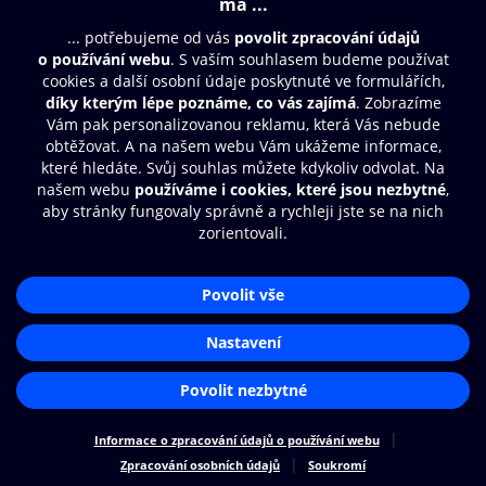
Moje O2 Knihovna
Další zábava
© O2 Czech Republic a.s.
Nákupní řád
Přístupnost
Zásady zpracování osobních údajů
Cookies
Aplikace O2 Knihovna
Nastavení cookies
Čti a poslouchej své e-knihy a
audioknihy rychleji a pohodlněji.
STÁHNOUT