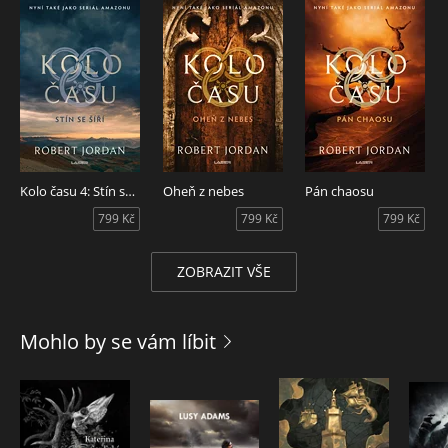
Kolo času 4: Stín se šíří
Oheň z nebes
Pán chaosu
799 Kč
799 Kč
799 Kč
ZOBRAZIT VŠE
Mohlo by se vám líbit