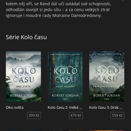
kolem něj víří, se Rand dál učí ovládat své schopnosti,
odhodlán osvojit si Jedu sílu – a za cenu velkých ztrát
ignoruje i moudré rady Moiraine Damodredovny.
Série Kolo času
Oko světa
Kolo času 2: Velké hledání
Kolo času 3: Drak Znovuzrozený
399 Kč
479 Kč
559 Kč