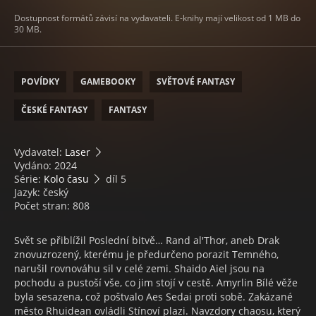
Dostupnost formátů závisí na vydavateli. E-knihy mají velikost od 1 MB do
30 MB.
POVÍDKY
GAMEBOOKY
SVĚTOVÉ FANTASY
ČESKÉ FANTASY
FANTASY
Vydavatel:
Laser
Vydáno: 2024
Série:
Kolo času
díl 5
Jazyk: český
Počet stran: 808
Svět se přiblížil Poslední bitvě… Rand al'Thor, aneb Drak
znovuzrozený, kterému je předurčeno porazit Temného,
narušil rovnováhu sil v celé zemi. Shaido Aiel jsou na
pochodu a pustoší vše, co jim stojí v cestě. Amyrlin Bílé věže
byla sesazena, což poštvalo Aes Sedai proti sobě. Zakázané
město Rhuidean ovládli Stínoví plazi. Navzdory chaosu, který