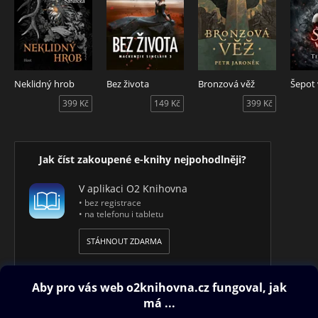
Neklidný hrob
Bez života
Bronzová věž
Šepot
399 Kč
149 Kč
399 Kč
Jak číst zakoupené e-knihy nejpohodlněji?
V aplikaci O2 Knihovna
• bez registrace
• na telefonu i tabletu
STÁHNOUT ZDARMA