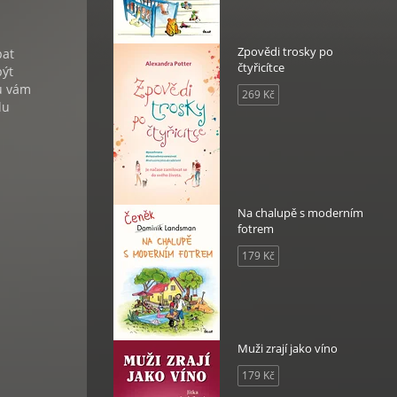
Zpovědi trosky po
pat
čtyřicítce
být
ou vám
269 Kč
lu
Na chalupě s moderním
fotrem
179 Kč
Muži zrají jako víno
179 Kč