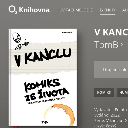
UVÍTACÍ MELODIE
E-KNIHY
AU
V KAN
TomB
Litujeme, ale
KOMIKS
HUM
Vydavatel:
Pointa
Vydáno: 2022
Série:
V kanclu
Jazyk: český