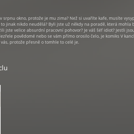
 v srpnu okno, protože je mu zima? Než si uvaříte kafe, musíte vysy
to jinak nikdo neudělá? Byli jste už někdy na poradě, která mohla 
li jste velice absurdní pracovní pohovor? Je váš šéf idiot? Jestli js
dezřele povědomé nebo se vám přímo orosilo čelo, je komiks V kanc
vás, protože přesně o tomhle to celé je.
clu