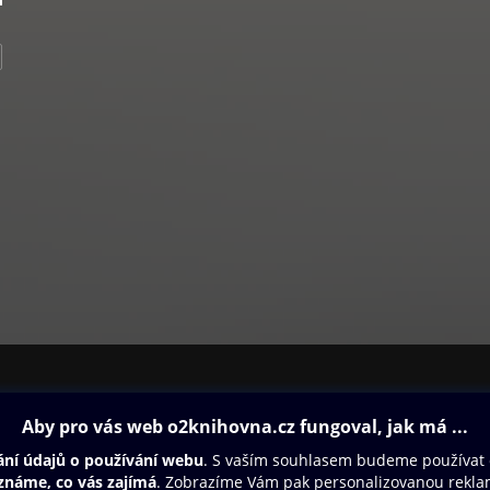
ovna
Další zábava
Oneplay
Oneplay Originály