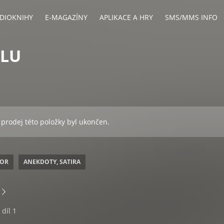
DIOKNIHY
E-MAGAZÍNY
APLIKACE A HRY
SMS/MMS INFO
CLU
 prodej této položky byl ukončen.
OR
ANEKDOTY, SATIRA
díl 1