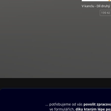
V kanclu - Díl druhý
199 Kč
Obsah ke stažení
Moje O2 Knih
Uvítací melodie
Přihlásit se
Aplikace a hry
E-knihy
Dárkový poukaz
SMS/MMS Info