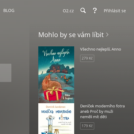
BLOG
O2.cz
Přihlásit se
Mohlo by se vám líbit
Všechno nejlepší, Anno
279 Kč
Deníček moderního fotra
aneb Proč by muži
neměli mít děti
179 Kč