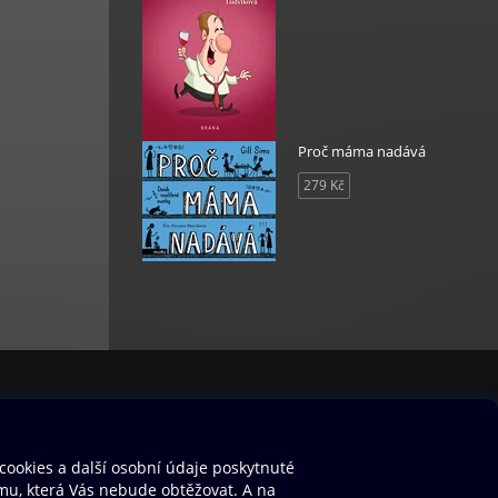
Proč máma nadává
279 Kč