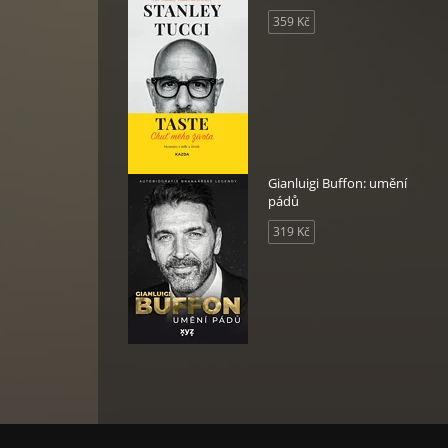
359 Kč
Gianluigi Buffon: umění
pádů
319 Kč