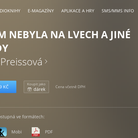
DIOKNIHY
E-MAGAZÍNY
APLIKACE A HRY
SMS/MMS INFO
EM NEBYLA NA LVECH A JINÉ
DY
 Preissová
Koupit jako
9 KČ
Cena včetně DPH
dárek
ostupná ve formátech:
Mobi
PDF