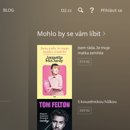
BLOG
O2.cz
Přihlásit se
Mohlo by se vám líbit
Jsem ráda, že moje
matka zemřela
319 Kč
S kouzelnickou hůlkou
349 Kč