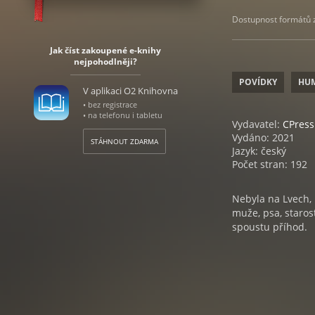
Dostupnost formátů zá
Jak číst zakoupené e-knihy
nejpohodlněji?
POVÍDKY
HU
V aplikaci O2 Knihovna
• bez registrace
• na telefonu i tabletu
Vydavatel:
CPress
Vydáno: 2021
STÁHNOUT ZDARMA
Jazyk: český
Počet stran: 192
Nebyla na Lvech, 
muže, psa, staros
spoustu příhod.