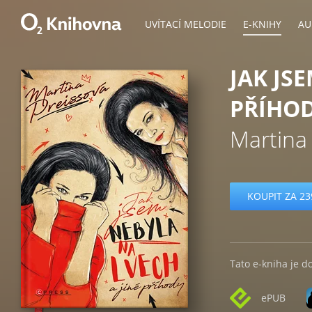
UVÍTACÍ MELODIE
E-KNIHY
AU
JAK JS
PŘÍHO
Martina
KOUPIT ZA 23
Tato e-kniha je d
ePUB