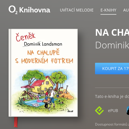
UVÍTACÍ MELODIE
E-KNIHY
AU
NA CH
Domini
KOUPIT ZA 17
Tato e-kniha je d
ePUB
Dostupnost formátů zá