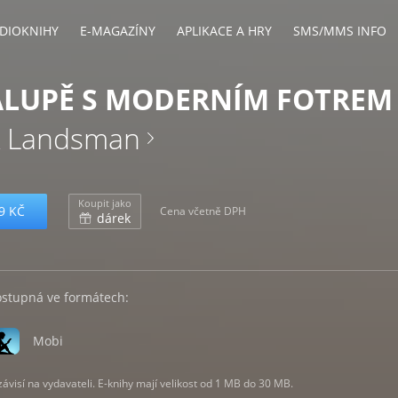
DIOKNIHY
E-MAGAZÍNY
APLIKACE A HRY
SMS/MMS INFO
ALUPĚ S MODERNÍM FOTREM
k Landsman
Koupit jako
9 KČ
Cena včetně DPH
dárek
ostupná ve formátech:
Mobi
visí na vydavateli. E-knihy mají velikost od 1 MB do 30 MB.