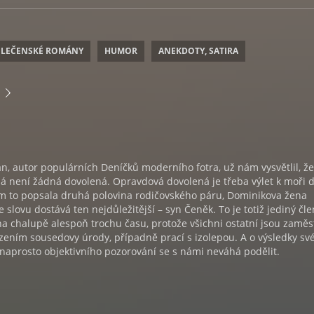
LEČENSKÉ ROMÁNY
HUMOR
ANEKDOTY, SATIRA
, autor populárních Deníčků moderního fotra, už nám vysvětlil, že
á není žádná dovolená. Opravdová dovolená je třeba výlet k moři 
ám to popsala druhá polovina rodičovského páru, Dominikova žena
 slovu dostává ten nejdůležitější – syn Čeněk. To je totiž jediný čle
na chalupě alespoň trochu času, protože všichni ostatní jsou zaměs
ízením sousedovy úrody, případně prací s izolepou. A o výsledky sv
naprosto objektivního pozorování se s námi neváhá podělit.