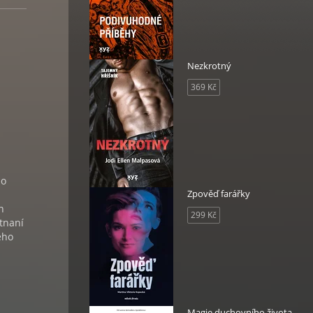
Nezkrotný
369 Kč
do
Zpověď farářky
n
299 Kč
tnaní
ého
Magie duchovního života