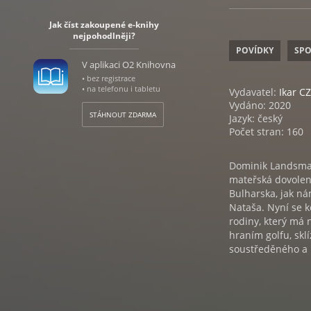
Jak číst zakoupené e-knihy
nejpohodlněji?
POVÍDKY
SPO
V aplikaci O2 Knihovna
• bez registrace
• na telefonu i tabletu
Vydavatel:
Ikar CZ
Vydáno: 2020
STÁHNOUT ZDARMA
Jazyk: český
Počet stran: 160
Dominik Landsman
mateřská dovolen
Bulharska, jak n
Nataša. Nyní se ke
rodiny, který má 
hraním golfu, skl
soustředěného a 