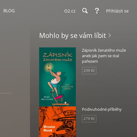
BLOG
O2.cz
Přihlásit se
Mohlo by se vám líbit
Zápisník ženatého muže
aneb Jak jsem se stal
pařezem
239 Kč
Podivuhodné příběhy
279 Kč