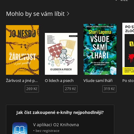
I když se věnoval architektuře, Michael Třeštík měl odjakživa
Mohlo by se vám líbit
snaha realizovat se jako umělec. Přes obrázky nahých žen
jeho tvůrčí cesta vedla k pastelům a dokonce si vyzkoušel i
keramiku. Významnou část knihy tvoří jeho úsilí napsat
román. Zdi tvé mu nakonec v roce 1988 vyšly a otevřely mu
cestu do porevoluční české společnosti. Jenomže život není
jen o lukrativních nabídkách a pozvánkách na rauty. Život je
také o odmítnutích. Michael Třeštík o tom ví své a
zaznamenává život v celé jeho pestrosti.
Žárlivost a jiné povídky
O lidech a psech
Všude samí lháři
269 Kč
279 Kč
319 Kč
Jak číst zakoupené e-knihy nejpohodlněji?
V aplikaci O2 Knihovna
• bez registrace