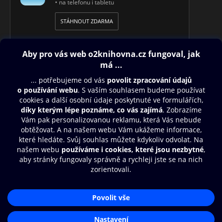
• na telefonu i tabletu
STÁHNOUT ZDARMA
Obsah ke stažení
Moje O2 Knihovna
Další zábava
© O2 Czech Republic a.s.
Nákupní řád
Přístupnost
Aplikace O2 Knihovna
Zásady zpracování osobních údajů
Čti a poslouchej své e-knihy a