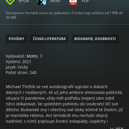
ePUB
Mobi
PDF
Dostupnost formátů závisí na vydavateli. E-knihy mají velikost od 1 MB do
30 MB.
POVÍDKY
ČESKÁ LITERATURA
BIOGRAFIE, OSOBNOSTI
Vydavatel:
Motto
Vydáno: 2021
Jazyk: český
Počet stran: 240
Michael Třeštík ve své autobiografii vypráví o dobách
dávných i nedávných. Ať už jeho ambice omezovala politická
situace či pandemie, vždy měl potřebu (nejen) sám sobě
něco dokazovat. Ve spletitém pohledu do soukromí líčí své
dětství, klukovské sny i všechny své lásky včetně té životní, jíž
je manželka Helena. Ani tentokrát mu nechybí vtipný
nadhled, s nímž popisuje životní eskapády, úspěchy i
nepříliš příjemné zkušenosti.
více