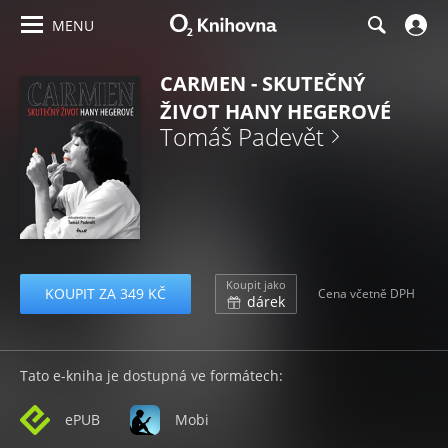
MENU
CARMEN - SKUTEČNÝ
ŽIVOT HANY HEGEROVÉ
Tomáš Padevět
Koupit jako
KOUPIT ZA 349 KČ
Cena včetně DPH
dárek
Tato e-kniha je dostupná ve formátech:
ePUB
Mobi