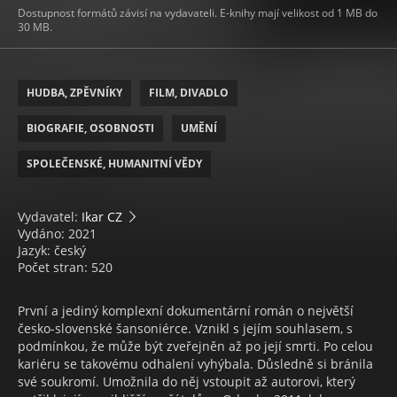
Dostupnost formátů závisí na vydavateli. E-knihy mají velikost od 1 MB do
30 MB.
HUDBA, ZPĚVNÍKY
FILM, DIVADLO
BIOGRAFIE, OSOBNOSTI
UMĚNÍ
SPOLEČENSKÉ, HUMANITNÍ VĚDY
Vydavatel:
Ikar CZ
Vydáno: 2021
Jazyk: český
Počet stran: 520
První a jediný komplexní dokumentární román o největší
česko-slovenské šansoniérce. Vznikl s jejím souhlasem, s
podmínkou, že může být zveřejněn až po její smrti. Po celou
kariéru se takovému odhalení vyhýbala. Důsledně si bránila
své soukromí. Umožnila do něj vstoupit až autorovi, který