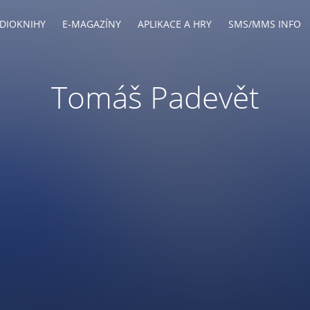
DIOKNIHY
E-MAGAZÍNY
APLIKACE A HRY
SMS/MMS INFO
Tomáš Padevět