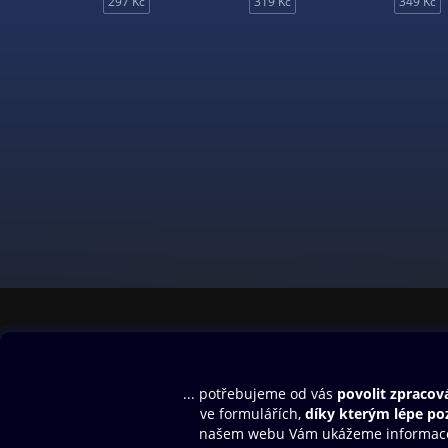
297 Kč
319 Kč
349 Kč
Obsah ke stažení
Moje O2 Knih
Uvítací melodie
Přihlásit se
Aplikace a hry
E-knihy
Dárkový poukaz
SMS/MMS Info
Audioknihy
Nápověda
Blog