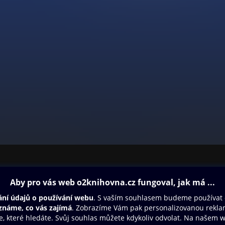
ovna
Další zábava
Oneplay
Oneplay Originály
Sport