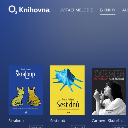
UVÍTACÍ MELODIE
E-KNIHY
AU
Škraloup
Šest dnů
Carmen - Skutečný život Hany Hegerové