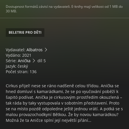
Dostupnost formátů závisí na vydavateli. E-knihy mají velikost od 1 MB do
30 MB.
BELETRIE PRO DĚTI
Vydavatel:
Albatros
Vydáno: 2021
Série:
Anička
díl 5
Jazyk: český
Počet stran: 136
Cirkus přijel! nese se ráno nadšeně celou třídou. Anička se
hned domluví s kamarádkami, že se po vyučování poběží k
šapitó podívat. Anička je cirkusovým prostředím okouzlená –
tak ráda by taky vystupovala v sobotním představení. Proto
se na místo pozdě odpoledne ještě jednou vrátí. A potká se s
malou provazochodkyní Bětkou. Že by novou kamarádkou?
Možná že ta Aničce splní její největší přání…