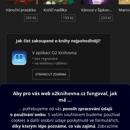
Vánoční prasátko
Kočičí nadílka
Vánoce v Šípkové ulici
Marco
299 Kč
199 Kč
239 Kč
Jak číst zakoupené e-knihy nejpohodlněji?
V aplikaci O2 Knihovna
• bez registrace
• na telefonu i tabletu
STÁHNOUT ZDARMA
Obsah ke stažení
Moje O2 Knihovna