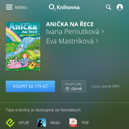
MENU
ANIČKA NA ŘECE
Ivana Peroutková
Eva Mastníková
Koupit jako
KOUPIT ZA 179 KČ
Cena včetně DPH
dárek
Tato e-kniha je dostupná ve formátech:
ePUB
Mobi
PDF