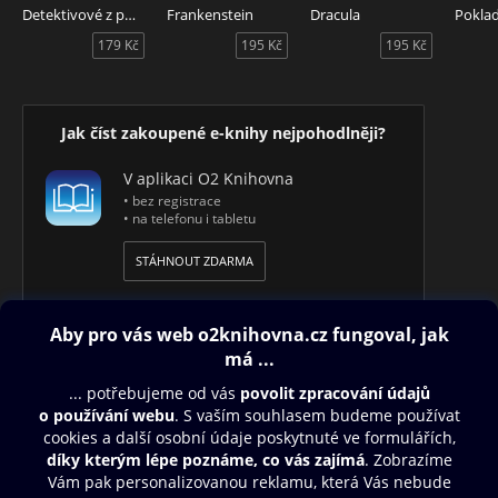
Detektivové z půdy - Zmizení perlového náhrdelníku
Frankenstein
Dracula
Poklad
179 Kč
195 Kč
195 Kč
Jak číst zakoupené e-knihy nejpohodlněji?
V aplikaci O2 Knihovna
• bez registrace
• na telefonu i tabletu
STÁHNOUT ZDARMA
Obsah ke stažení
Moje O2 Knihovna
Další zábava