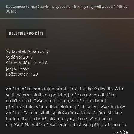
Dostupnost formátů závisí na vydavateli. E-knihy mají velikost od 1 MB do
30 MB.
BELETRIE PRO DĚTI
Vydavatel:
Albatros
Vydáno: 2015
Série:
Anička
díl 8
Jazyk: český
Počet stran: 120
Anička měla jedno tajné přání – hrát loutkové divadlo. A to
se jí málem splnilo na podzim, jenže nakonec odletěla s
rodiči k moři. Ovšem teď se zdá, že už nic nebrání
předprázdninovému divadelnímu představení, však ho taky
Anička s Tarkem slíbili spolužákům a kamarádům. Ale kde
budou divadlo hrát? Jaký mu vymyslí název? A budou
úspěšní? Na Aničku čeká vedle radostných příprav i spousta
starostí a tajemství.
více