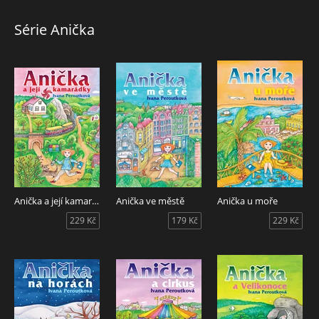
Osmý příběh ze série oblíbených knížek o osmileté Aničce
Série Anička
(Anička a její kamarádky, Anička ve městě, Anička u moře,
Anička na horách, Anička a cirkus, Anička a Velikonoce,
Anička v Austrálii).
Anička a její kamarádky
Anička ve městě
Anička u moře
229 Kč
179 Kč
229 Kč