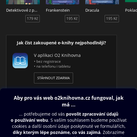
Detektivové z půdy - Zmizení perlového náhrdelníku
Frankenstein
Dracula
Poklad
179 Kč
195 Kč
195 Kč
Jak číst zakoupené e-knihy nejpohodlněji?
V aplikaci O2 Knihovna
• bez registrace
• na telefonu i tabletu
STÁHNOUT ZDARMA
Obsah ke stažení
Moje O2 Knihovna