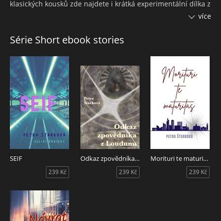
klasických kousků zde najdete i krátká experimentální dílka z
oblasti fanfiction. Nechybí ani komentáře autorky k
více
jednotlivým příběhům.
Série Short ebook stories
Kniha obsahuje povídky:
Pod nebem Justicie
Krvavý chléb
Harry Potter a Severus Snape po 20 letech
Třináctý měsíc
Jak hrál Otokar na fortepiano
Odkaz zpovědníka z Loudunu
Hodina se Saxanou
Bradavické vstávání
SEIF
Odkaz zpovědníka z Loudunu
Morituri te maturitas
Řád popsaného stolu
239 Kč
239 Kč
239 Kč