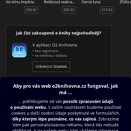
Ve stínu impéria
Řetězová reakce (2. vydání)
Černá luna
Zřídla 
399 Kč
269 Kč
319 Kč
Jak číst zakoupené e-knihy nejpohodlněji?
V aplikaci O2 Knihovna
• bez registrace
• na telefonu i tabletu
STÁHNOUT ZDARMA
Obsah ke stažení
Moje O2 Knihovna
Další zábava