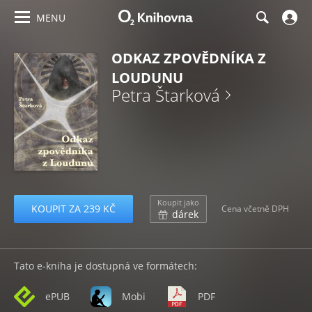
MENU
ODKAZ ZPOVĚDNÍKA Z
LOUDUNU
Petra Štarková
Koupit jako
KOUPIT ZA 239 KČ
Cena včetně DPH
dárek
Tato e-kniha je dostupná ve formátech:
ePUB
Mobi
PDF