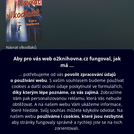
Návrat vlkodlaků
239 Kč
Obsah ke stažení
Moje O2 Knihovna
Další zábava
© O2 Czech Republic a.s.