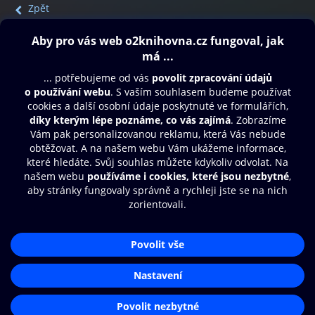
Zpět
Obsah ke stažení
Moje O2 Knihovna
Další zábava
© O2 Czech Republic a.s.
Nákupní řád
Přístupnost
Aplikace O2 Knihovna
Zásady zpracování osobních údajů
Čti a poslouchej své e-knihy a
Cookies
audioknihy rychleji a pohodlněji.
Nastavení cookies