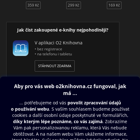
359 Kč
299 Kč
169 Kč
Jak číst zakoupené e-knihy nejpohodlněji?
V aplikaci O2 Knihovna
• bez registrace
• na telefonu i tabletu
STÁHNOUT ZDARMA
Obsah ke stažení
Moje O2 Knihovna
Další zábava