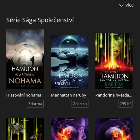
lidi“. Mohou opustit starou dobrou Anglii, nechat za sebou
více
minulost začít nový život bez potíží přízraků toho starého.
Začíná exodus, ačkoli nikdo netuší, co skutečně najde po
Série Sága Společenství
průchodu branou červí díry. Nikdo se ještě nevrátil.
Je nový svět ta správná cesta k řešení problémů Země?
Hlasování nohama
Manhattan naruby
Pandořina hvězda Bariéra
Zdarma
Zdarma
299 Kč