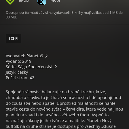
ePUB
Mobi
Dostupnost formátů závisí na vydavateli. E-knihy mají velikost od 1 MB do
30 MB.
SCI-FI
Vydavatel:
Planeta9
Vydáno: 2019
Série:
Sága Společenství
Jazyk: český
Počet stran: 42
Spojené království balancuje na hraně krachu, krize,
chudoba a stávky, to je žhavá současnost a lidé upadají buď
do zoufalství nebo apatie. Uprostřed malátnosti se náhle
otevře cesta do nového světa – červí díra, která vede na jinou
planetu a snad i do nového světového řádu. Aspoň to
naznačují zákony jejího tvůrce a majitele. Planeta Nový
Suffolk na druhé straně je dostupná pro všechny „slušné