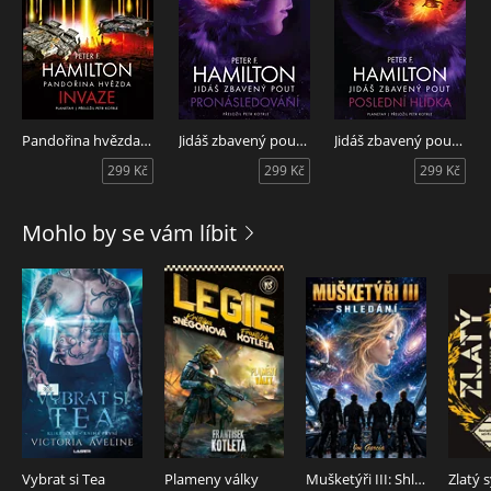
Pandořina hvězda Invaze
Jidáš zbavený pout Pronásledování
Jidáš zbavený pout Poslední hlídka
299 Kč
299 Kč
299 Kč
Mohlo by se vám líbit
Vybrat si Tea
Plameny války
Mušketýři III: Shledání
Zlatý 