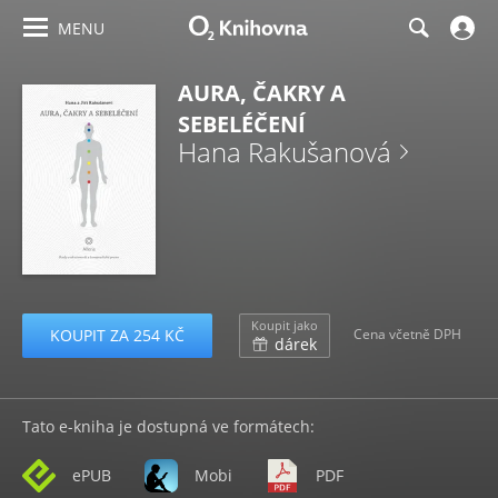
MENU
AURA, ČAKRY A
SEBELÉČENÍ
Hana Rakušanová
Koupit jako
KOUPIT ZA 254 KČ
Cena včetně DPH
dárek
Tato e-kniha je dostupná ve formátech:
ePUB
Mobi
PDF