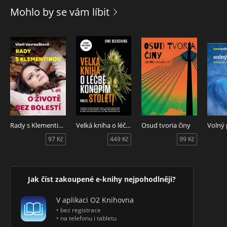
oslabení aury a čaker v souvislosti s psychosomatikou nebo s
Mohlo by se vám líbit
rodovými dědičnými nemocemi a nabízejí dostupné
možnosti sebeléčení. Čtenář v knize najde návody na řešení
akutních problémů, zdravotních i psychických. Najde v ní ale
i průvodce na cestě osobního rozvoje.
Rady s Klementinou
Velká kniha o léčbě konopím pro 21. století
Osud tvoria činy
97 Kč
449 Kč
99 Kč
Jak číst zakoupené e-knihy nejpohodlněji?
V aplikaci O2 Knihovna
• bez registrace
• na telefonu i tabletu