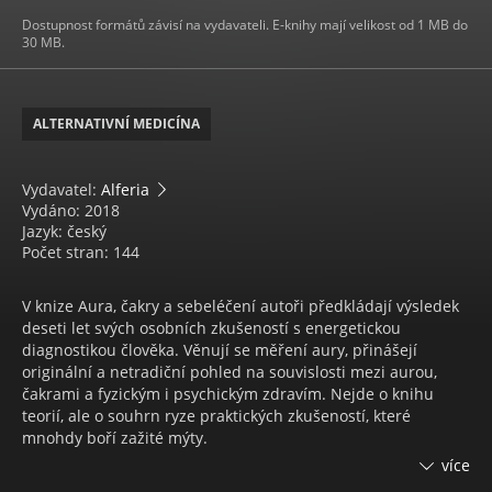
Dostupnost formátů závisí na vydavateli. E-knihy mají velikost od 1 MB do
30 MB.
ALTERNATIVNÍ MEDICÍNA
Vydavatel:
Alferia
Vydáno: 2018
Jazyk: český
Počet stran: 144
V knize Aura, čakry a sebeléčení autoři předkládají výsledek
deseti let svých osobních zkušeností s energetickou
diagnostikou člověka. Věnují se měření aury, přinášejí
originální a netradiční pohled na souvislosti mezi aurou,
čakrami a fyzickým i psychickým zdravím. Nejde o knihu
teorií, ale o souhrn ryze praktických zkušeností, které
mnohdy boří zažité mýty.
více
Autoři věcným a srozumitelným způsobem rozkrývají příčiny