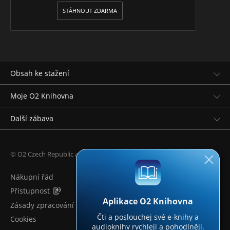
STÁHNOUT ZDARMA
Obsah ke stažení
Moje O2 Knihovna
Další zábava
© O2 Czech Republic a.s.
Nákupní řád
Přístupnost
Aplikace O2 Knihovna
Zásady zpracování osobních údajů
Čti a poslouchej své e-knihy a
Cookies
audioknihy rychleji a pohodlněji.